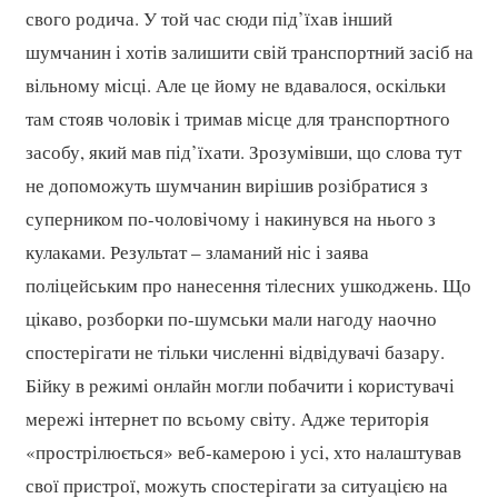
свого родича. У той час сюди під’їхав інший
шумчанин і хотів залишити свій транспортний засіб на
вільному місці. Але це йому не вдавалося, оскільки
там стояв чоловік і тримав місце для транспортного
засобу, який мав під’їхати. Зрозумівши, що слова тут
не допоможуть шумчанин вирішив розібратися з
суперником по-чоловічому і накинувся на нього з
кулаками. Результат – зламаний ніс і заява
поліцейським про нанесення тілесних ушкоджень. Що
цікаво, розборки по-шумськи мали нагоду наочно
спостерігати не тільки численні відвідувачі базару.
Бійку в режимі онлайн могли побачити і користувачі
мережі інтернет по всьому світу. Адже територія
«прострілюється» веб-камерою і усі, хто налаштував
свої пристрої, можуть спостерігати за ситуацією на