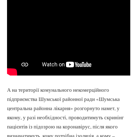
А на території комунального некомерційного
підприємства Шумської районної ради «Шумська
центральна районна лікарня» розгорнуто намет, у
якому, у разі необхідності, проводитимуть скринінг
пацієнтів із підозрою на коронавірус, після якого
визначатимуть, кому потрібна ізоляція, а кому –