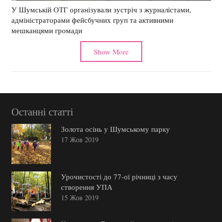
У Шумській ОТГ організували зустріч з журналістами,
адміністраторами фейсбучних груп та активними
мешканцями громади
Show More
Останні статті
Золота осінь у Шумському парку
17 Жов 2019
Урочистості до 77-ої річниці з часу
створення УПА
15 Жов 2019