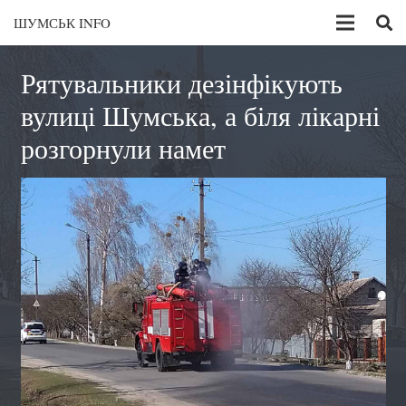
ШУМСЬК INFO
Рятувальники дезінфікують
вулиці Шумська, а біля лікарні
розгорнули намет