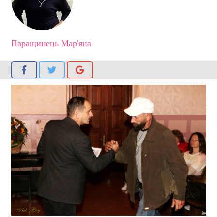
Паращинець Мар'яна