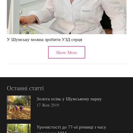
У Шумську можна зробити УЗД серця
Show More
Останні статті
Золота осінь у Шумському парку
17 Жов 2019
Урочистості до 77-ої річниці з часу