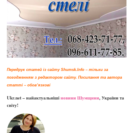
Передрук статей із сайту Shumsk.Info – тільки за
погодженням з редактором сайту.
Посилання та автора
статті – обов’язкові
Ukr.net – найактуальніші
новини Шумщини
, України та
світу!