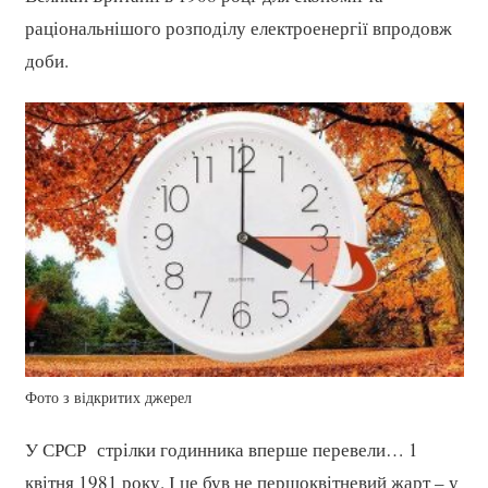
раціональнішого розподілу електроенергії впродовж
доби.
Фото з відкритих джерел
У СРСР стрілки годинника вперше перевели… 1
квітня 1981 року. І це був не першоквітневий жарт – у