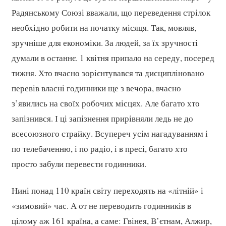
Радянському Союзі вважали, що переведення стрілок
необхідно робити на початку місяця. Так, мовляв,
зручніше для економіки. За людей, за їх зручності
думали в останнє. 1 квітня припало на середу, посеред
тижня. Хто вчасно зорієнтувався та дисципліновано
перевів власні годинники ще з вечора, вчасно
з’явились на своїх робочих місцях. Але багато хто
запізнився. І ці запізнення прирівняли ледь не до
всесоюзного страйку. Всупереч усім нагадуванням і
по телебаченню, і по радіо, і в пресі, багато хто
просто забули перевести годинники.
Нині понад 110 країн світу переходять на «літній» і
«зимовий» час. А от не переводить годинників в
цілому аж 161 країна, а саме: Гвінея, В’єтнам, Алжир,