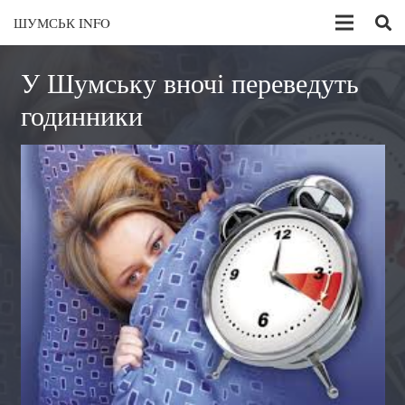
ШУМСЬК INFO
У Шумську вночі переведуть
годинники