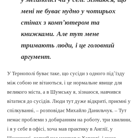
мені не буває нудно у чотирьох
стінах з комп’ютером та
книжками. Але тут мене
тримають люди, і це головний
аргумент.
У Тернополі буває таке, що сусіди з одного під’їзду
між собою не вітаються, і це нормальне явище для
великого міста, а в Шумську я, зізнаюся, навчився
вітатися до сусідів. Люди тут дуже відкриті, приємні у
спілкуванні, – розповідає Михайло Данильчук. – Тут
немає проблеми з добиранням на роботу, три хвилини,
і я у себе в офісі, хоча мав практику в Англії, у
Німеччині, деякий час мешкав у Харкові, і знаю,