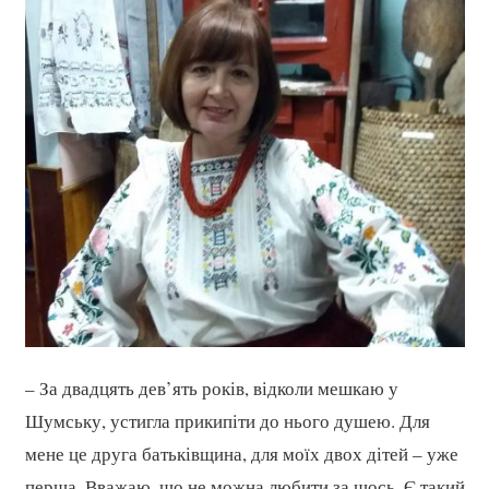
– За двадцять дев’ять років, відколи мешкаю у
Шумську, устигла прикипіти до нього душею. Для
мене це друга батьківщина, для моїх двох дітей – уже
перша. Вважаю, що не можна любити за щось. Є такий