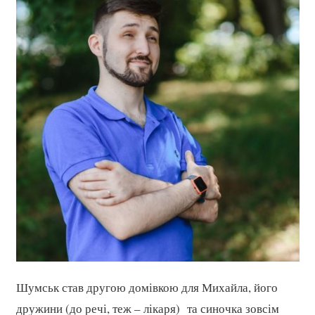
Шумськ став другою домівкою для Михайла, його
дружини (до речі, теж – лікаря) та синочка зовсім