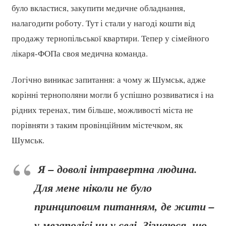
було вкластися, закупити медичне обладнання,
налагодити роботу. Тут і стали у нагоді кошти від
продажу тернопільської квартири. Тепер у сімейного
лікаря-ФОПа своя медична команда.
Логічно виникає запитання: а чому ж Шумськ, адже
корінні тернополяни могли б успішно розвиватися і на
рідних теренах, тим більше, можливості міста не
порівняти з таким провінційним містечком, як
Шумськ.
Я – доволі інтравертна людина.
Для мене ніколи не було
принциповим питанням, де жити –
у мегаполісі чи у селі. Зізнаюся, що