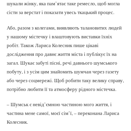
шукали жінку, яка пам’ятає таке ремесло, щоб могла
сісти за верстат і показати увесь ткацький процес.
Або, разом з колегами, виявляють талановитих людей
у нашому містечку і влаштовують виставки їхніх
робіт. Також Лариса Колесник пише цікаві
дослідження про давнє життя міста і публікує їх на
загал. Шукає забуті пісні, речі давнього шумського
побуту, і з усім цим знайомить шумчан через газету
або через соцмережі. Щоб робити таку велику справу,
потрібно любити її та атмосферу рідного містечка.
– Шумськ є невід’ємною частиною мого життя, і
частина мене самої, моєї сім’ї, – переконана Лариса
Колесник.