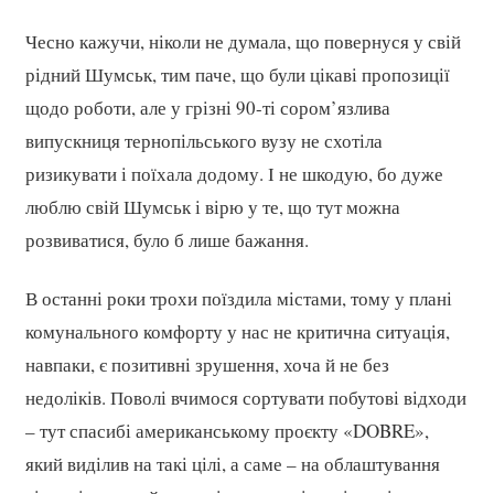
Чесно кажучи, ніколи не думала, що повернуся у свій
рідний Шумськ, тим паче, що були цікаві пропозиції
щодо роботи, але у грізні 90-ті сором’язлива
випускниця тернопільського вузу не схотіла
ризикувати і поїхала додому. І не шкодую, бо дуже
люблю свій Шумськ і вірю у те, що тут можна
розвиватися, було б лише бажання.
В останні роки трохи поїздила містами, тому у плані
комунального комфорту у нас не критична ситуація,
навпаки, є позитивні зрушення, хоча й не без
недоліків. Поволі вчимося сортувати побутові відходи
– тут спасибі американському проєкту «DOBRE»,
який виділив на такі цілі, а саме – на облаштування