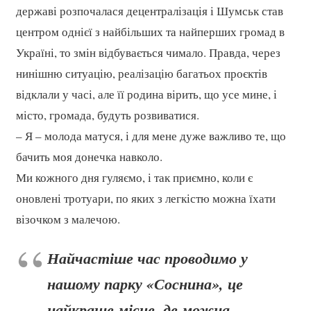
державі розпочалася децентралізація і Шумськ став
центром однієї з найбільших та найперших громад в
Україні, то змін відбувається чимало. Правда, через
нинішню ситуацію, реалізацію багатьох проєктів
відклали у часі, але її родина вірить, що усе мине, і
місто, громада, будуть розвиватися.
– Я – молода матуся, і для мене дуже важливо те, що
бачить моя донечка навколо.
Ми кожного дня гуляємо, і так приємно, коли є
оновлені тротуари, по яких з легкістю можна їхати
візочком з малечою.
Найчастіше час проводимо у
нашому парку «Соснина», це
найкраще місце, де можна