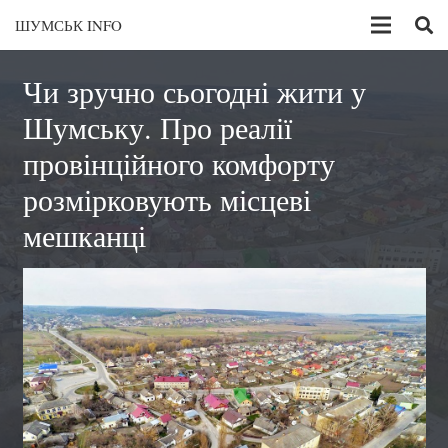
ШУМСЬК INFO
Чи зручно сьогодні жити у
Шумську. Про реалії
провінційного комфорту
розмірковують місцеві
мешканці