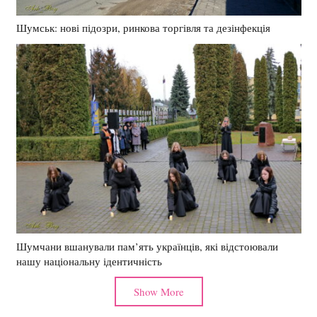
Шумськ: нові підозри, ринкова торгівля та дезінфекція
Шумчани вшанували пам’ять українців, які відстоювали
нашу національну ідентичність
Show More