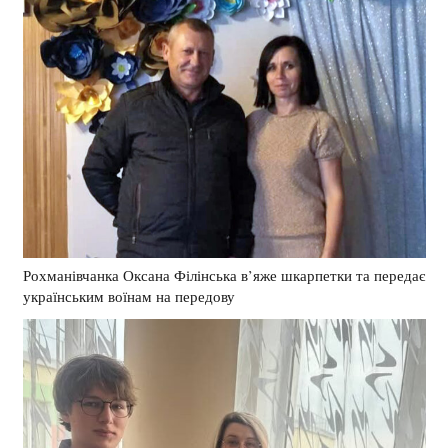
Рохманівчанка Оксана Філінська в’яже шкарпетки та передає
українським воїнам на передову