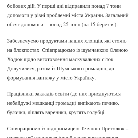
бойових дій. У перші дні відправили понад 7 тонн
допомоги у різні проблемні міста України. Загальний
обсяг допомоги – понад 25 тонн (на 15 березня).
Забезпечуємо продуктами наших хлопців, які стоять
на блокпостах. Співпрацюємо із шумчанкою Оленою
Ходюк щодо виготовлення маскувальних сіток.
Долучилися, разом із Шумською громадою, до
формування вантажу у місто Українку.
Працівники закладів освіти (до них приєднуються
небайдужі мешканці громади) випікають печиво,
булочки, ліплять вареники, крутять голубці.
Співпрацюємо із підприємицею Тетяною Притолюк –
навколо неї утворився інший центр виготовлення