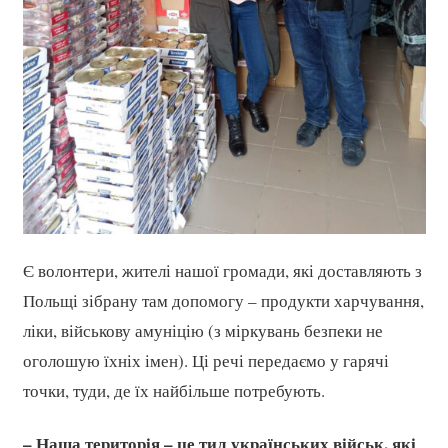
Є волонтери, жителі нашої громади, які доставляють з
Польщі зібрану там допомогу – продукти харчування,
ліки, військову амуніцію (з міркувань безпеки не
оголошую їхніх імен). Ці речі передаємо у гарячі
точки, туди, де їх найбільше потребують.
– Наша територія – це тил українських військ, які