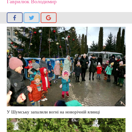
Гаврилюк Володимир
У Шумську запалили вогні на новорічній ялинці