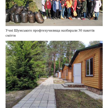
Учні Шумського профтехучилища назбирали 30 пакетів
сміття