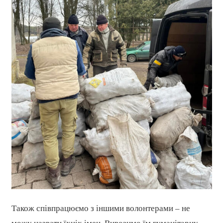
Також співпрацюємо з іншими волонтерами – не
можу назвати їхніх імен. Вивозимо їм гуманітарну