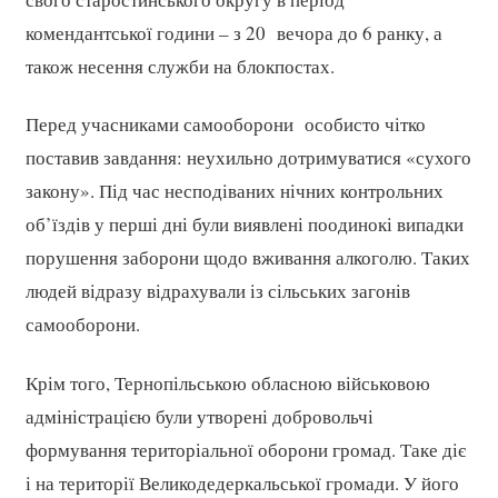
комендантської години – з 20 вечора до 6 ранку, а
також несення служби на блокпостах.
Перед учасниками самооборони особисто чітко
поставив завдання: неухильно дотримуватися «сухого
закону». Під час несподіваних нічних контрольних
об’їздів у перші дні були виявлені поодинокі випадки
порушення заборони щодо вживання алкоголю. Таких
людей відразу відрахували із сільських загонів
самооборони.
Крім того, Тернопільською обласною військовою
адміністрацією були утворені добровольчі
формування територіальної оборони громад. Таке діє
і на території Великодедеркальської громади. У його