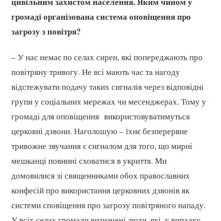
цивільним захистом населення. Яким чином у
громаді організована система оповіщення про
загрозу з повітря?
– У нас немає по селах сирен, які попереджають про
повітряну тривогу. Не всі мають час та нагоду
відстежувати подачу таких сигналів через відповідні
групи у соціальних мережах чи месенджерах. Тому у
громаді для оповіщення використовуватимуться
церковні дзвони. Наголошую – їхнє безперервне
тривожне звучання є сигналом для того, що мирні
мешканці повинні сховатися в укриття. Ми
домовилися зі священниками обох православних
конфесій про використання церковних дзвонів як
системи сповіщення про загрозу повітряного нападу.
У всіх селах громади визначені люди, які, у випадку