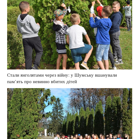
Стали янголятами через війну: у Шумську вшанували
пам’ять про невинно вбитих дітей