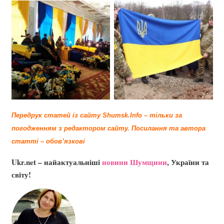
Передрук статей із сайту Shumsk.Info – тільки за
погодженням з редактором сайту.
Посилання та автора
статті – обов’язкові
Ukr.net – найактуальніші
новини Шумщини
, України та
світу!