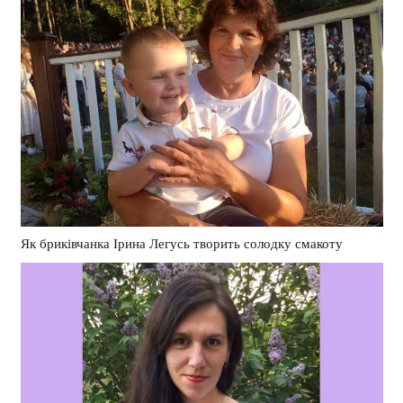
Як бриківчанка Ірина Легусь творить солодку смакоту