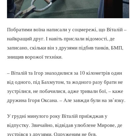
Побратими воїна написали у соцмережі, що Віталій –
найкращий друг. І навіть прислали відомості, де
записано, скільки він з друзями підбив танків, БМП,
знищив ворожої техніки.
– Віталій та Ігор знаходилися за 10 кілометрів один
від одного, під Бахмутом, та жодного разу брати не
зустрілися, не побачилися, адже тривали бої, – каже
дружина Ігоря Оксана. – Але завжди були на зв’язку.
У грудні минулого року Віталій приїжджав у
відпустку. Звичайно, відвідав улюблене Мирове, де
зустрівся з друзями. Одруженим не був.