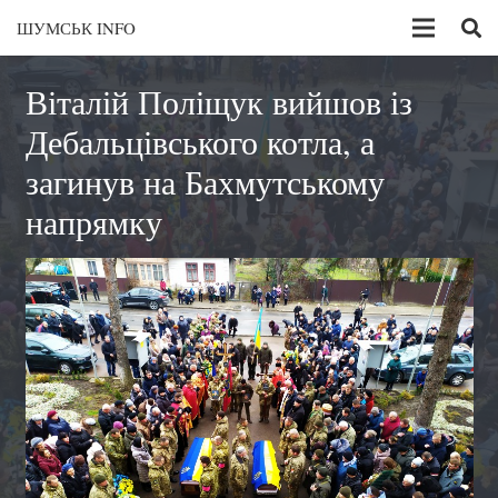
ШУМСЬК INFO
Віталій Поліщук вийшов із
Дебальцівського котла, а
загинув на Бахмутському
напрямку