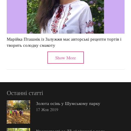
Марійка Пташнік із Залужжя має авторські рецепти тортів і
творить солодку смакоту
Show More
Останні статті
Золота осінь у Шумському парку
17 Жов 2019