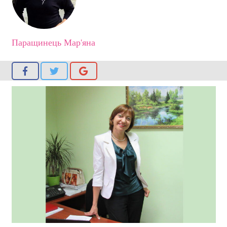
Паращинець Мар'яна