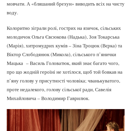
мовчати. А «бляшаний брехун» виводить всіх на чисту
воду.
Колоритно зіграли ролі, гострих на язичок, сільських
молодичок Ольга Євсюкова (Надька), Зоя Токарська
(Марія), хитромудрих кумів – Зіна Троцюк (Вєрка) та
Віктор Слободянюк (Микола), сільського п’янички
Мацька – Василь Головатюк, який знає багато чого,
про що жодній героїні не хотілося, щоб той бовкав на
п’яну голову у присутності чоловіка; чванькуватого,
проте недалекого, голову сільської ради, Савелія
Михайловича – Володимир Гаврилюк.