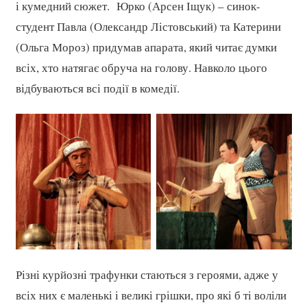
і кумедний сюжет. Юрко (Арсен Іщук) – синок-
студент Павла (Олександр Лістовський) та Катерини
(Ольга Мороз) придумав апарата, який читає думки
всіх, хто натягає обруча на голову. Навколо цього
відбуваються всі події в комедії.
Різні курйозні трафунки стаються з героями, адже у
всіх них є маленькі і великі грішки, про які б ті воліли