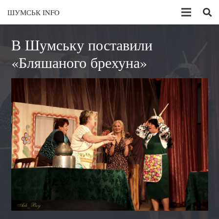
ШУМСЬК INFO
В Шумську поставили
«Бляшаного брехуна»