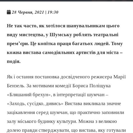
28 Червня, 2021 | 19:30
Не так часто, як хотілося шанувальникам цього
виду мистецтва, у Шумську роблять театральні
прем’єри. Це копітка праця багатьох людей. Тому
кожна вистава самодіяльних артистів для міста –
подія.
Як і остання постановка досвідченого режисера Марії
Бензель. За мотивами комедії Бориса Поліщука
«Бляшаний брехун», в інтерпретації шумчан –
«Заходь, сусідко, дивись» Вистава викликала значне
зацікавлення серед шумчан, що практично заповнили
залу міського будинку культури. Можна з великою
долею правди стверджувати, що вистава, яку готували