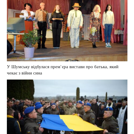
У Шумську відбулася прем`єра вистави про батька, який
чекає з війни сина