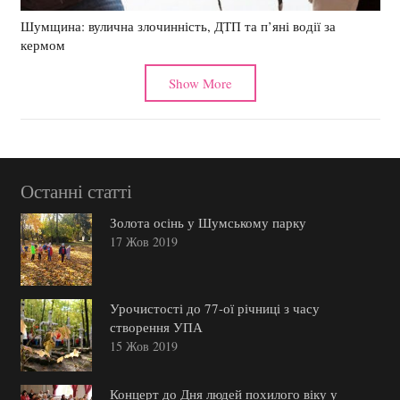
Шумщина: вулична злочинність, ДТП та п’яні водії за
кермом
Show More
Останні статті
Золота осінь у Шумському парку
17 Жов 2019
Урочистості до 77-ої річниці з часу
створення УПА
15 Жов 2019
Концерт до Дня людей похилого віку у