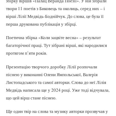
збірку віршів «Палац Веранда Поезії». У ній зібрали
твори 11 поетів з Биковець та околиць, серед них – і
вірші Лілії Медвідь-Боднійчук. До слова, це була її
перша друкована публікація у збірці.
Поетична збірка «Коли зацвіте весна» – результат
багаторічної праці. Тут зібрані вірші, які народилися
протягом п’яти років.
Презентацію творчого доробку Лілії розпочали
піснею у виконанні Олени Ямпольської, Валерія
Листопадського та самої авторки. Слова до неї Лілія
Медвідь написала ще у 2024 році. Уже тоді відчувала,
що цей вірш стане піснею.
Ще один твір на слова та музику авторки прозвучав у