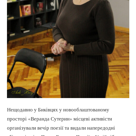
Нещодавно у Биківцях у новооблаштованому
просторі «Веранда Сутерин» місцеві активісти
організували вечір поезії та видали напередодні