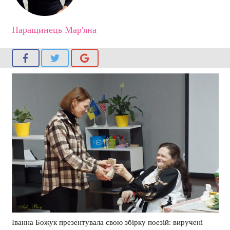
Паращинець Мар'яна
Іванна Божук презентувала свою збірку поезій: виручені