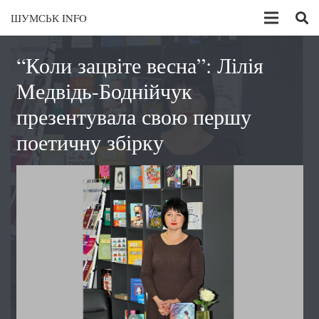
ШУМСЬК INFO
“Коли зацвіте весна”: Лілія
Медвідь-Боднійчук
презентувала свою першу
поетичну збірку