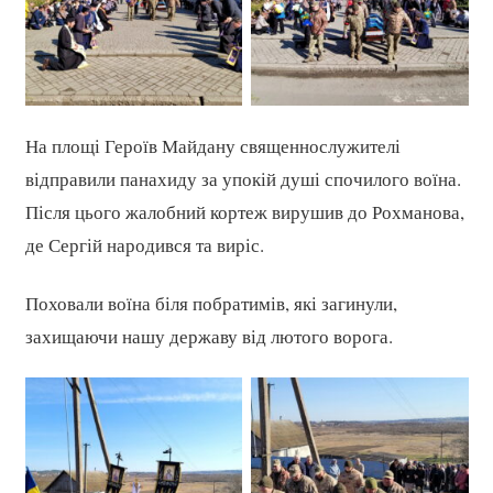
На площі Героїв Майдану священнослужителі
відправили панахиду за упокій душі спочилого воїна.
Після цього жалобний кортеж вирушив до Рохманова,
де Сергій народився та виріс.
Поховали воїна біля побратимів, які загинули,
захищаючи нашу державу від лютого ворога.