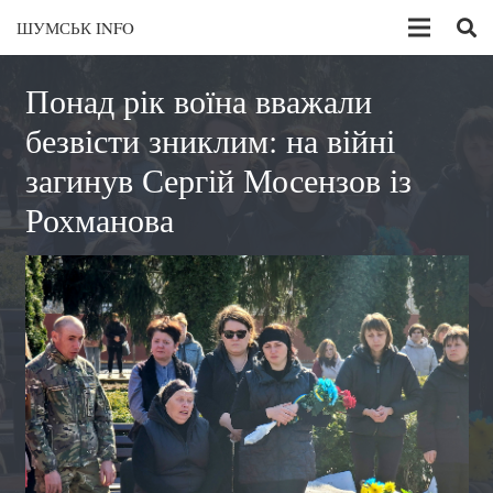
ШУМСЬК INFO
Понад рік воїна вважали
безвісти зниклим: на війні
загинув Сергій Мосензов із
Рохманова