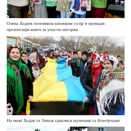
Олена Ходюк поповнила книжкове сузір’я громади:
презентація книги за участю авторки
На межі Ходак та Зіньок єдналися шумчани та білогірчани