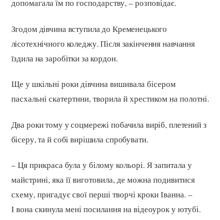
допомагала їм по господарству, – розповідає.
Згодом дівчина вступила до Кременецького
лісотехнічного коледжу. Після закінчення навчання
їздила на заробітки за кордон.
Ще у шкільні роки дівчина вишивала бісером
пасхальні скатертини, творила й хрестиком на полотні.
Два роки тому у соцмережі побачила виріб, плетений з
бісеру, та й собі вирішила спробувати.
– Ця прикраса була у білому кольорі. Я запитала у
майстрині, яка її виготовила, де можна подивитися
схему, пригадує свої перші творчі кроки Іванна. –
І вона скинула мені посилання на відеоурок у ютубі.