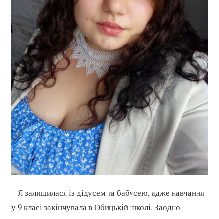
– Я залишилася із дідусем та бабусею, адже навчання
у 9 класі закінчувала в Обицькій школі. Заодно