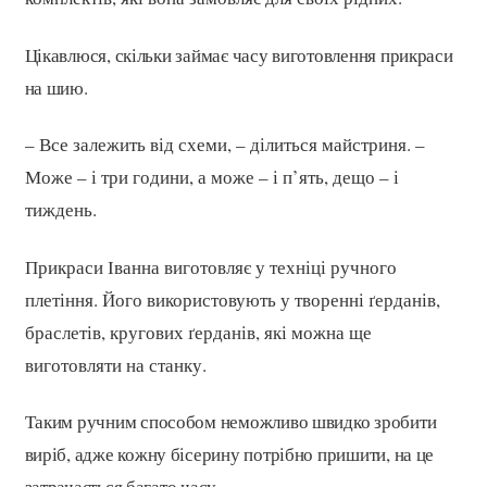
Цікавлюся, скільки займає часу виготовлення прикраси
на шию.
– Все залежить від схеми, – ділиться майстриня. –
Може – і три години, а може – і п’ять, дещо – і
тиждень.
Прикраси Іванна виготовляє у техніці ручного
плетіння. Його використовують у творенні ґерданів,
браслетів, кругових ґерданів, які можна ще
виготовляти на станку.
Таким ручним способом неможливо швидко зробити
виріб, адже кожну бісерину потрібно пришити, на це
затрачається багато часу.