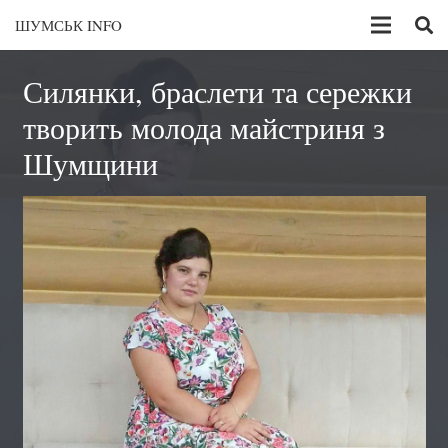
ШУМСЬК INFO
Силянки, браслети та сережки
творить молода майстриня з
Шумщини