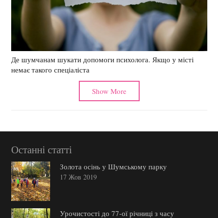
Де шумчанам шукати допомоги психолога. Якщо у місті
немає такого спеціаліста
Show More
Останні статті
Золота осінь у Шумському парку
17 Жов 2019
Урочистості до 77-ої річниці з часу