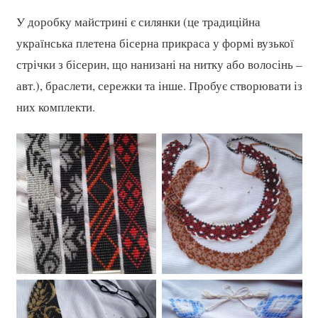
У доробку майстрині є силянки (це традиційна
українська плетена бісерна прикраса у формі вузької
стрічки з бісерин, що нанизані на нитку або волосінь –
авт.), браслети, сережки та інше. Пробує створювати із
них комплекти.