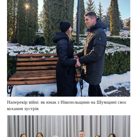
Наперекір війні: як юнак з Нікопольщини на Шумщині своє
кохання зустрів