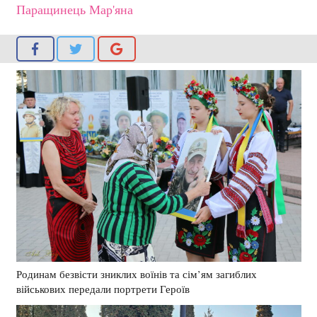
Паращинець Мар'яна
Родинам безвісти зниклих воїнів та сім’ям загиблих
військових передали портрети Героїв