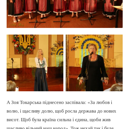
А Зоя Токарська піднесено заспівала: «За любов і
волю, і щасливу долю, щоб росла держава до нових
висот. Щоб була країна сильна і єдина, щоби жив
щасливо вільний наш народ». Тож нехай так і буде.