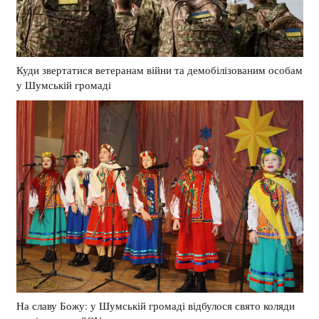
Куди звертатися ветеранам війни та демобілізованим особам
у Шумській громаді
На славу Божу: у Шумській громаді відбулося свято коляди