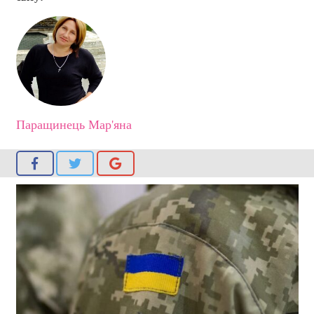
Паращинець Мар'яна