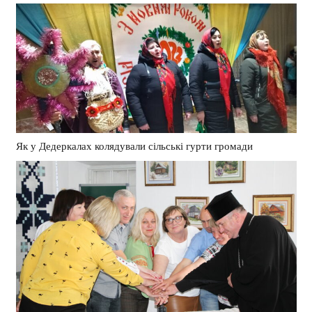
Як у Дедеркалах колядували сільські гурти громади