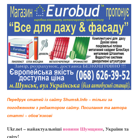
Передрук статей із сайту Shumsk.Info – тільки за
погодженням з редактором сайту.
Посилання та автора
статті – обов’язкові
Ukr.net – найактуальніші
новини Шумщини
, України та
світу!