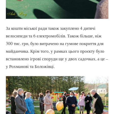
За кошти міської ради також закуплено 4 дитячі
велосипеди та 6 електромобілів. Також більше, ніж
300 тис. грн, було витрачено на гумове покриття для
майданчика. Крім того, у рамках цього проєкту було
встановлено ігрові споруди ще у двох садочках, а це –
у Рохманові та Боложівці.