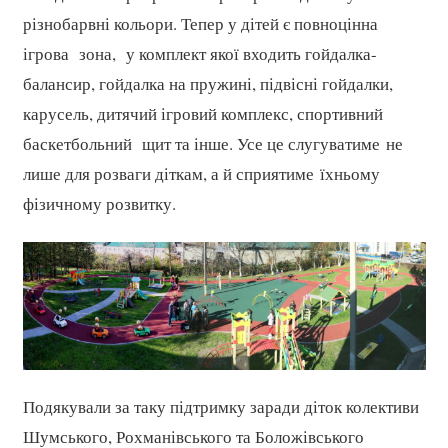
різнобарвні кольори. Тепер у дітей є повноцінна
ігрова зона, у комплект якої входить гойдалка-
балансир, гойдалка на пружині, підвісні гойдалки,
карусель, дитячий ігровий комплекс, спортивний
баскетбольний щит та інше. Усе це слугуватиме не
лише для розваги діткам, а й сприятиме їхньому
фізичному розвитку.
Подякували за таку підтримку заради діток колективи
Шумського, Рохманівського та Боложівського