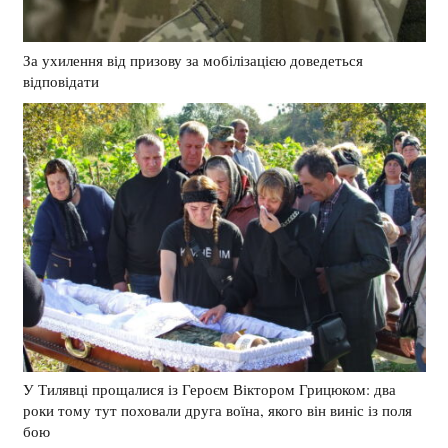
За ухилення від призову за мобілізацією доведеться
відповідати
У Тилявці прощалися із Героєм Віктором Грицюком: два
роки тому тут поховали друга воїна, якого він виніс із поля
бою