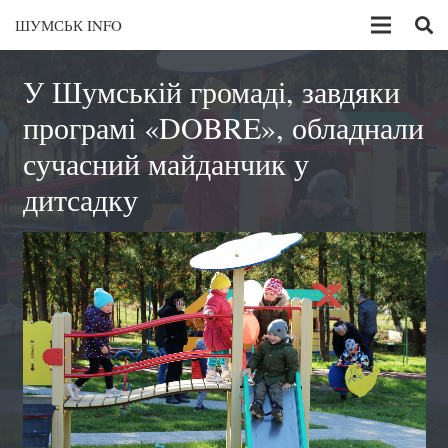
ШУМСЬК INFO
У Шумській громаді, завдяки
програмі «DOBRE», обладнали
сучасний майданчик у
дитсадку