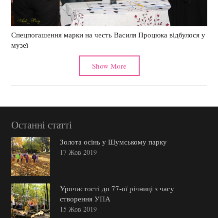
Спецпогашення марки на честь Василя Процюка відбулося у
музеї
Show More
Останні статті
Золота осінь у Шумському парку
17 Жов 2019
Урочистості до 77-ої річниці з часу
створення УПА
15 Жов 2019