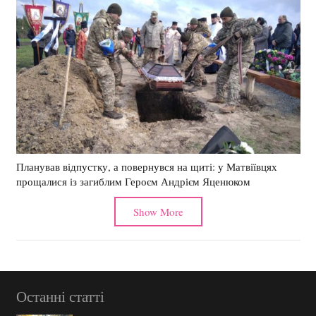
Планував відпустку, а повернувся на щиті: у Матвіївцях
прощалися із загиблим Героєм Андрієм Яценюком
Show More
Останні статті