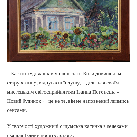
– Багато художників малюють їх. Коли дивишся на
стару хатину, відчуваєш її душу, – ділиться своїм
мистецьким світосприйняттям Іванна Погонець. –
Новий будинок -= це не те, він не наповнений якимись
сенсами.
У творчості художниці є шумська хатинка з лелеками,
яка для Іванни досить дорога.