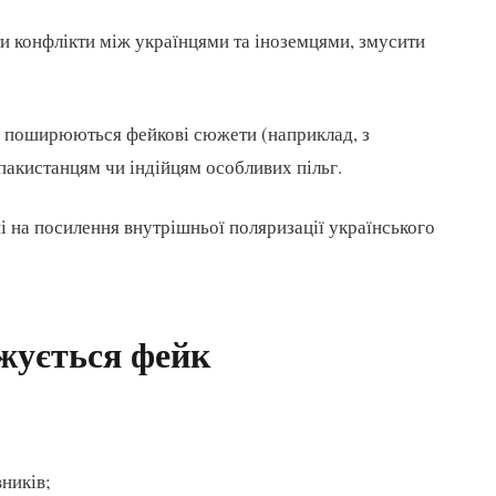
и конфлікти між українцями та іноземцями, змусити
о поширюються фейкові сюжети (наприклад, з
пакистанцям чи індійцям особливих пільг.
ні на посилення внутрішньої поляризації українського
жується фейк
ників;