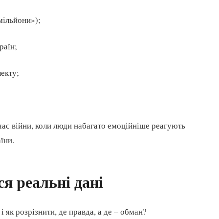
мільйони»);
раїн;
екту;
час війни, коли люди набагато емоційніше реагують
їни.
ся реальні дані
 як розрізнити, де правда, а де – обман?