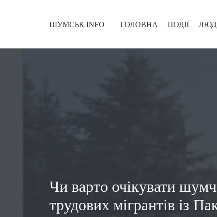
ШУМСЬК INFO
ГОЛОВНА
ПОДІЇ
ЛЮД
Чи варто очікувати шумч
трудових мігрантів із Па