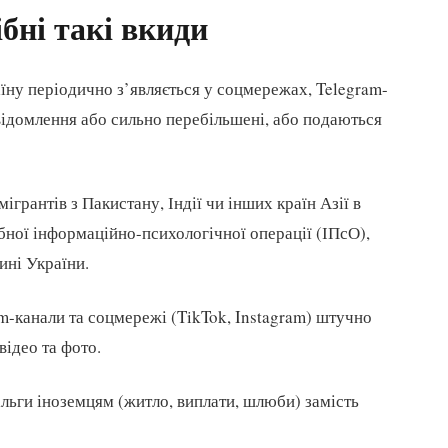
бні такі вкиди
їну періодично з’являється у соцмережах, Telegram-
овідомлення або сильно перебільшені, або подаються
грантів з Пакистану, Індії чи інших країн Азії в
бної інформаційно-психологічної операції (ІПсО),
ині України.
am-канали та соцмережі (TikTok, Instagram) штучно
ідео та фото.
ільги іноземцям (житло, виплати, шлюби) замість