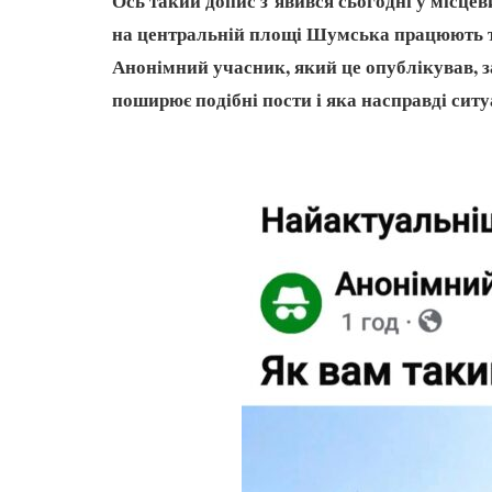
Ось такий допис з`явився сьогодні у місце
на центральній площі Шумська працюють та 
Анонімний учасник, який це опублікував, з
поширює подібні пости і яка насправді ситу