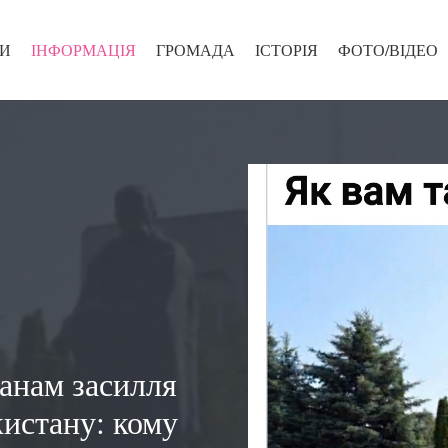
И
ІНФОРМАЦІЯ
ГРОМАДА
ІСТОРІЯ
ФОТО/ВІДЕО
анам засилля
кистану: кому