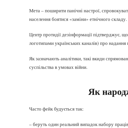
Мета – поширити панічні настрої, спровокуват
населення боятися «заміни» етнічного складу.
Центр протидії дезінформації підтверджує, щ
логотипами українських каналів) про надання 
Як зазначають аналітики, такі вкиди спрямова
суспільства в умовах війни.
Як народ
Часто фейк будується так:
– беруть один реальний випадок набору праців