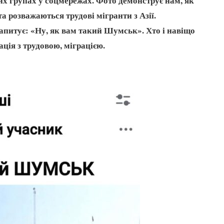
вих групах у соцмережах. Фото демонструє нам, як
розважаються трудові мігранти з Азії.
апитує: «Ну, як вам такий Шумськ». Хто і навіщо
ація з трудовою, міграцією.