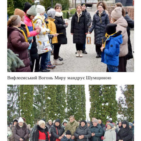
Вифлеємський Вогонь Миру мандрує Шумщиною