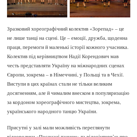
Зразковий хореографічний колектив «Зорепад» – це
не лише танці на сцені. Це – емоції, дружба, щоденна
праця, перемоги й маленькі історії кожного учасника.
Колектив під керівництвом Надії Корендович мав
честь представляти Україну на міжнародних сценах
Європи, зокрема – в Німеччині, у Польщі та в Чехії.
Виступи в цих країнах стали не тільки великим
досягненням, але й чималим внеском в популяризацію
за кордоном хореографічного мистецтва, зокрема,
українського народного танцю України.
Присутні у залі мали можливість переглянути
відеоролики «Поєднані танцем» та відеоінтерв’ю про