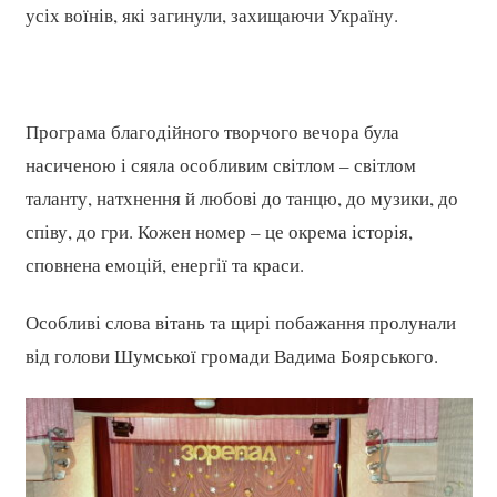
усіх воїнів, які загинули, захищаючи Україну.
Програма благодійного творчого вечора була
насиченою і сяяла особливим світлом – світлом
таланту, натхнення й любові до танцю, до музики, до
співу, до гри. Кожен номер – це окрема історія,
сповнена емоцій, енергії та краси.
Особливі слова вітань та щирі побажання пролунали
від голови Шумської громади Вадима Боярського.