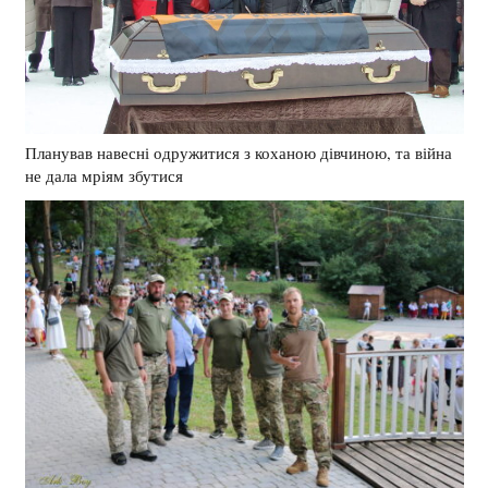
Планував навесні одружитися з коханою дівчиною, та війна
не дала мріям збутися