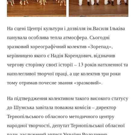
На сцені Центрі культури і дозвілля ім.Василя Ільківа
панувала особлива тепла атмосфера. Сьогодні
зразковий хореографічний колектив «Зорепад»,
керівницею якого є Надія Корендович, відзначив
чергову сторінку своєї історії – 13 років натхненної та
наполегливої творчої праці, а ще колектив три роки
тому отримав почесне звання «зразковий».
На підтвердження колективом такого високого статусу
до Шумська завітала поважна комісія – директор
Тернопільського обласного методичного центру
народної творчості, депутат Тернопільської обласної
ради, заслужений артист України Володимир