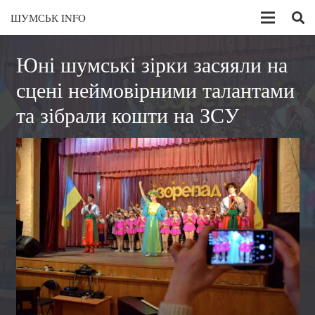
ШУМСЬК INFO
Юні шумські зірки засяяли на
сцені неймовірними талантами
та зібрали кошти на ЗСУ