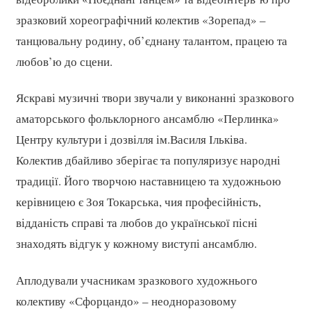
зразковий хореографічний колектив «Зорепад» –
танцювальну родину, об’єднану талантом, працею та
любов’ю до сцени.
Яскраві музичні твори звучали у виконанні зразкового
аматорського фольклорного ансамблю «Перлинка»
Центру культури і дозвілля ім.Василя Ільківа.
Колектив дбайливо зберігає та популяризує народні
традиції. Його творчою наставницею та художньою
керівницею є Зоя Токарська, чия професійність,
відданість справі та любов до української пісні
знаходять відгук у кожному виступі ансамблю.
Аплодували учасникам зразкового художнього
колективу «Сфорцандо» – неодноразовому