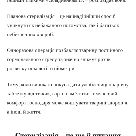
Планова стерилізація – це найнадійніший спосіб
уникнути як небажаного потомства, так і багатьох
небезпечних хвороб.
Одноразова операція позбавляє тварину постійного
гормонального стресу та значно знижує ризик
розвитку онкології й піометри.
Тому, коли виникає спокуса дати улюблениці «чарівну
таблетку від тічки», варто пам’ятати: тимчасовий
комфорт господаря може коштувати тварині здоров’я,
а іноді й життя.
Стерилізація – це ще й питання