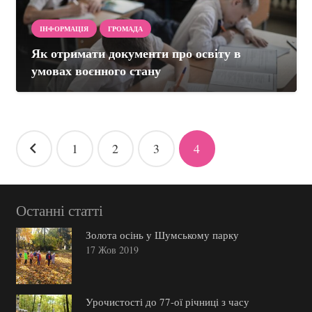
ІНФОРМАЦІЯ
ГРОМАДА
Як отримати документи про освіту в
умовах воєнного стану
Навігація
1
2
3
4
записів
Останні статті
Золота осінь у Шумському парку
17 Жов 2019
Урочистості до 77-ої річниці з часу