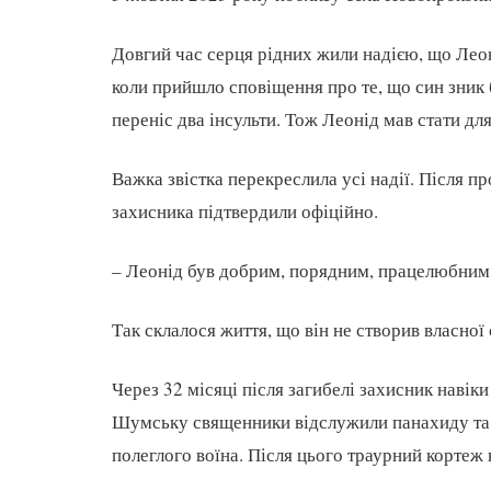
Довгий час серця рідних жили надією, що Леон
коли прийшло сповіщення про те, що син зник бе
переніс два інсульти. Тож Леонід мав стати д
Важка звістка перекреслила усі надії. Після 
захисника підтвердили офіційно.
– Леонід був добрим, порядним, працелюбним 
Так склалося життя, що він не створив власно
Через 32 місяці після загибелі захисник наві
Шумську священники відслужили панахиду та 
полеглого воїна. Після цього траурний кортеж