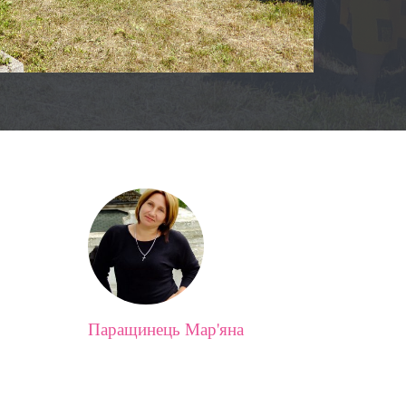
Паращинець Мар'яна