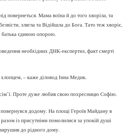
ід повернеться. Мама воїна й до того хворіла, та
звісти, злягла та Відійшла до Бога. Тато теж хворіє,
ля батька єдиною опорою.
проведення необхідних ДНК-експертиз, факт смерті
хлопцем, – каже діловод Інна Медик.
ї сім’ї. Проте дуже любив свою похресницю Софію.
ки повернувся додому. На площі Героїв Майдану в
разом із присутніми помолилися за упокій душі
 вирушив до рідного дому.