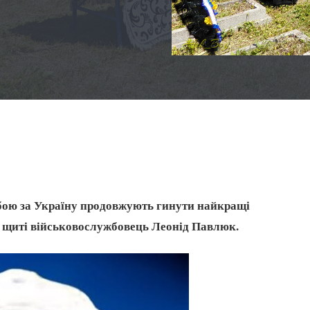
 бою за Україну продовжують гинути найкращі
 щиті військовослужбовець Леонід Павлюк.