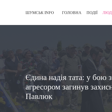
ШУМСЬК INFO
ГОЛОВНА
ПОДІЇ
ЛЮД
Єдина надія тата: у бою 
агресором загинув захис
Павлюк