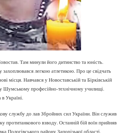
Новостав. Там минули його дитинство та юність.
ку захоплювався легкою атлетикою. Про це свідчать
зові місця. Навчався у Новоставській та Бірківській
 у Шумському професійно-технічному училищі.
 в Україні.
кову службу до лав Збройних сил України. Він служив
у протитанкового взводу. Останній бій воїн прийняв
ка Пологівського району Запорізької області.