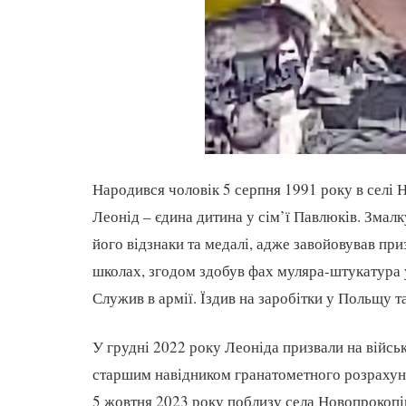
Народився чоловік 5 серпня 1991 року в селі 
Леонід – єдина дитина у сім’ї Павлюків. Змал
його відзнаки та медалі, адже завойовував при
школах, згодом здобув фах муляра-штукатура
Служив в армії. Їздив на заробітки у Польщу та
У грудні 2022 року Леоніда призвали на війсь
старшим навідником гранатометного розрахунк
5 жовтня 2023 року поблизу села Новопрокопів