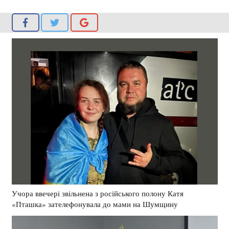
Учора ввечері звільнена з російського полону Катя
«Пташка» зателефонувала до мами на Шумщину