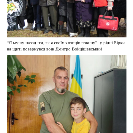
“Я мушу назад іти, як я своїх хлопців покину”: у рідні Бірки
на щиті повернувся воїн Дмитро Войцішевський