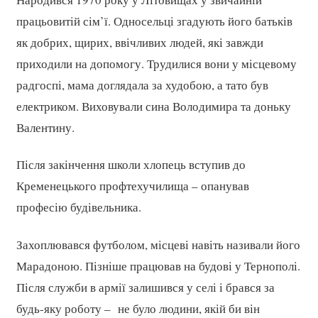
працьовитій сім’ї. Односельці згадують його батьків
як добрих, щирих, ввічливих людей, які завжди
приходили на допомогу. Трудилися вони у місцевому
радгоспі, мама доглядала за худобою, а тато був
електриком. Виховували сина Володимира та доньку
Валентину.
Після закінчення школи хлопець вступив до
Кременецького профтехучилища – опанував
професію будівельника.
Захоплювався футболом, місцеві навіть називали його
Марадоною. Пізніше працював на будові у Тернополі.
Після служби в армії залишився у селі і брався за
будь-яку роботу – не було людини, якій би він