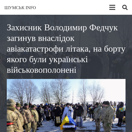
ШУМСЬК INFO
Захисник Володимир Федчук
загинув внаслідок
авіакатастрофи літака, на борту
якого були українські
військовополонені