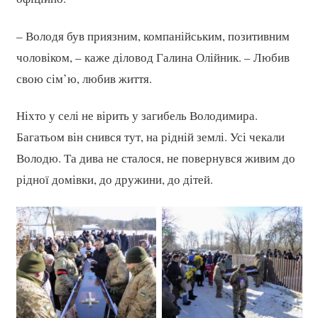
– Володя був приязним, компанійським, позитивним
чоловіком, – каже діловод Галина Олійник. – Любив
свою сім’ю, любив життя.
Ніхто у селі не вірить у загибель Володимира.
Багатьом він снився тут, на рідній землі. Усі чекали
Володю. Та дива не сталося, не повернувся живим до
рідної домівки, до дружини, до дітей.