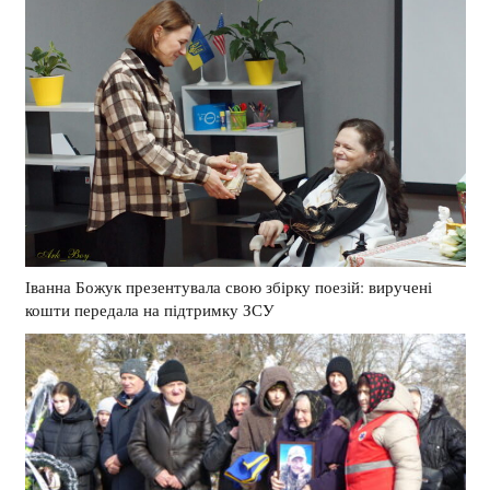
Іванна Божук презентувала свою збірку поезій: виручені
кошти передала на підтримку ЗСУ