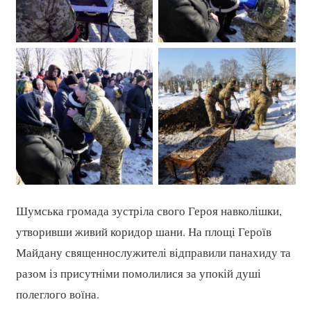
Шумська громада зустріла свого Героя навколішки,
утворивши живий коридор шани. На площі Героїв
Майдану священнослужителі відправили панахиду та
разом із присутніми помолилися за упокій душі
полеглого воїна.