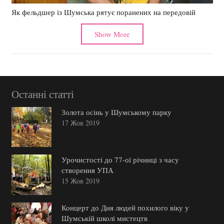
Як фельдшер із Шумська рятує поранених на передовій
Show More
Останні статті
Золота осінь у Шумському парку
17 Жов 2019
Урочистості до 77-ої річниці з часу
створення УПА
15 Жов 2019
Концерт до Дня людей похилого віку у
Шумській школі мистецтв