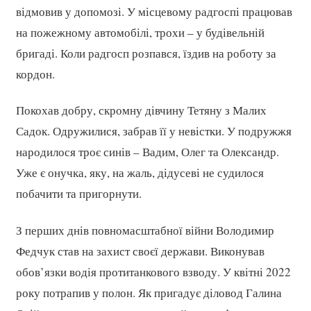
відмовив у допомозі. У місцевому радгоспі працював
на пожежному автомобілі, трохи – у будівельній
бригаді. Коли радгосп розпався, їздив на роботу за
кордон.
Покохав добру, скромну дівчину Тетяну з Малих
Садок. Одружилися, забрав її у невістки. У подружжя
народилося троє синів – Вадим, Олег та Олександр.
Уже є онучка, яку, на жаль, дідусеві не судилося
побачити та пригорнути.
З перших днів повномасштабної війни Володимир
Федчук став на захист своєї держави. Виконував
обов’язки водія протитанкового взводу. У квітні 2022
року потрапив у полон. Як пригадує діловод Галина