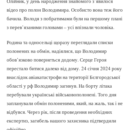
Олійник, у день народження знайомого з’явилося
відео про полон Володимира. Особисто вона теж його
бачила. Володя з побратимами були на першому плані
з перев’язаними головами – усі впізнали чоловіка.
Родина та односельці щоразу переглядали списки
полонених на обмін, надіялися, що Володимир
обов’язково повернеться додому. Серце Героя
перестало битися далеко від дому. 24 січня 2024 року
внаслідок авіакатастрофи на території Бєлгородської
області у рф Володимир загинув. На борту літака
перебували українські військовополонені. Того дня
запланували обмін полоненими, який, на жаль, так і не
відбувся. Через рік, після проведення необхідних
експертиз, загибель нашого захисника підтвердили
офіційно.