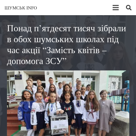
ШУМСЬК INFO
Понад п’ятдесят тисяч зібрали
в обох шумських школах під
час акції “Замість квітів –
допомога ЗСУ”