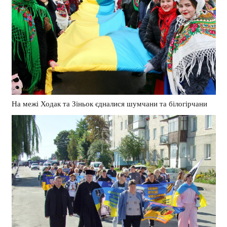
На межі Ходак та Зіньок єдналися шумчани та білогірчани