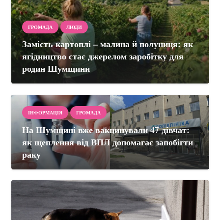
ГРОМАДА
ЛЮДИ
Замість картоплі – малина й полуниця: як
ягідництво стає джерелом заробітку для
родин Шумщини
ІНФОРМАЦІЯ
ГРОМАДА
На Шумщині вже вакцинували 47 дівчат:
як щеплення від ВПЛ допомагає запобігти
раку