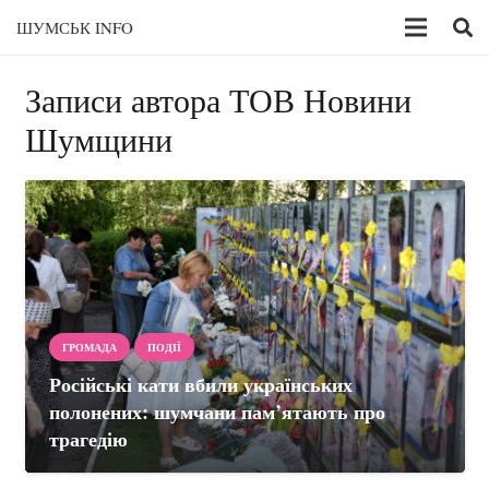
ШУМСЬК INFO
Записи автора ТОВ Новини
Шумщини
ГРОМАДА
ПОДІЇ
Російські кати вбили українських
полонених: шумчани пам’ятають про
трагедію