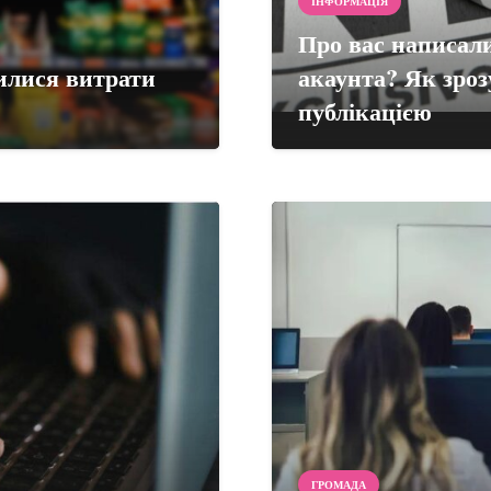
ІНФОРМАЦІЯ
Про вас написали
нилися витрати
акаунта? Як зроз
публікацією
ГРОМАДА