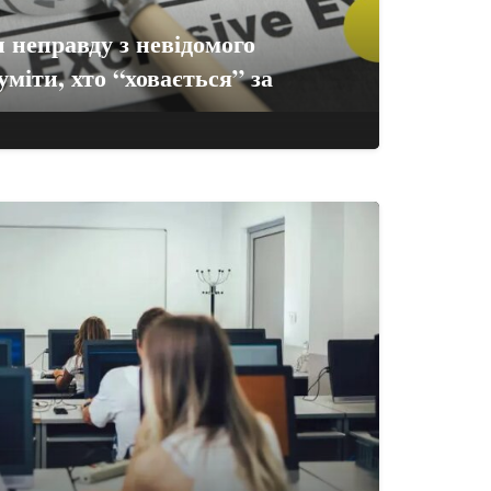
 неправду з невідомого
уміти, хто “ховається” за