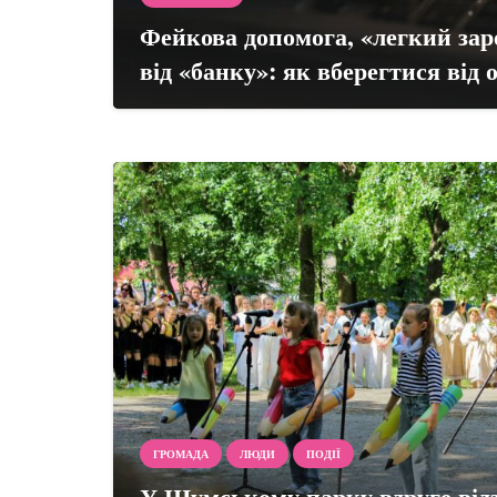
Фейкова допомога, «легкий заро
від «банку»: як вберегтися від
ГРОМАДА
ЛЮДИ
ПОДІЇ
У Шумському парку вдруге від