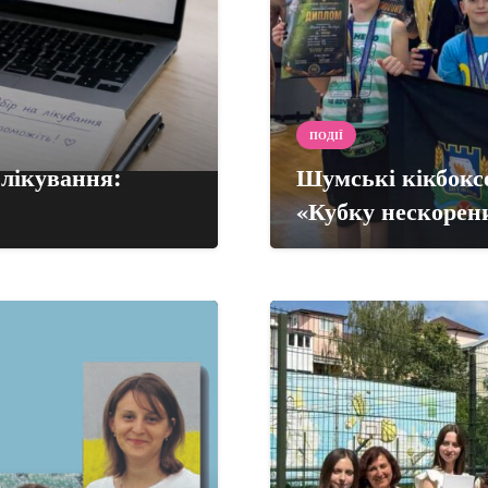
ПОДІЇ
 лікування:
Шумські кікбоксе
«Кубку нескорен