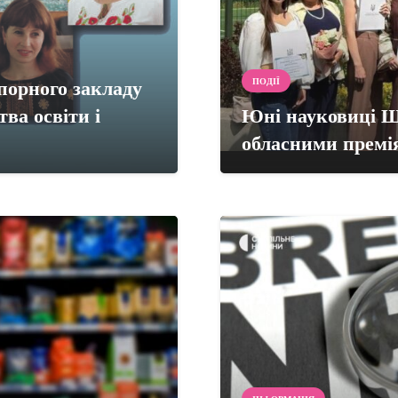
порного закладу
ПОДІЇ
ва освіти і
Юні науковиці Ш
обласними премі