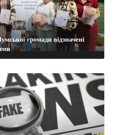
умської громади відзначені
ями