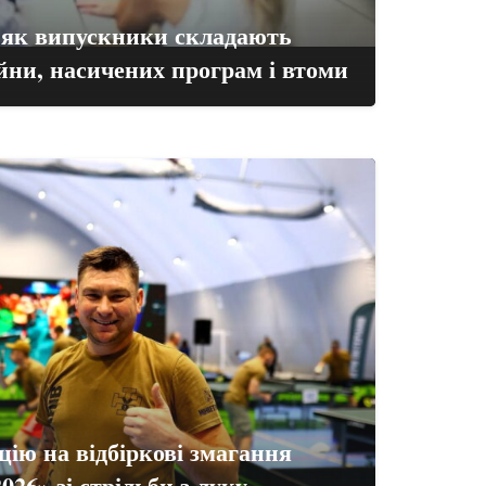
 як випускники складають
йни, насичених програм і втоми
цію на відбіркові змагання
026» зі стрільби з луку,