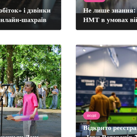
біток» і дзвінки
Не лише знання:
 онлайн-шахраїв
НМТ в умовах ві
ПОДІЇ
Відкрито реєстра
значили День
«Ігри Ветеранів 2