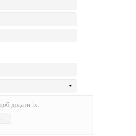
об додати їх.
..