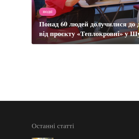
ПОДІЇ
Понад 60 людей долучилися до д
від проєкту «Теплокровні» у 
Навігація
записів
Останні статті