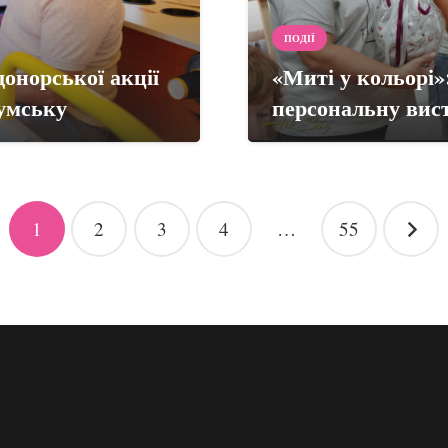
ПОДІЇ
онорської акції
«Миті у кольорі
Шумську
персональну вис
1
2
3
4
…
55