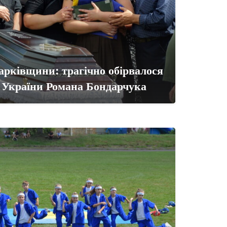
арківщини: трагічно обірвалося
 України Романа Бондарчука