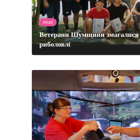
ПОДІЇ
Ветерани Шумщини змагалися у
риболовлі