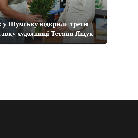
»: у Шумську відкрили третю
тавку художниці Тетяни Ящук