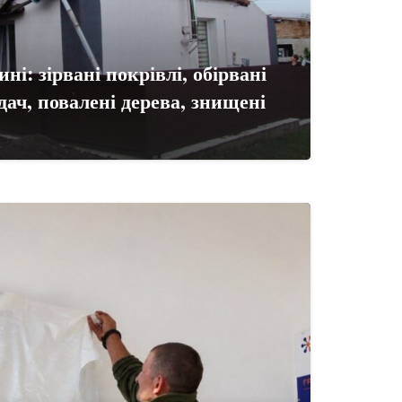
і: зірвані покрівлі, обірвані
дач, повалені дерева, знищені