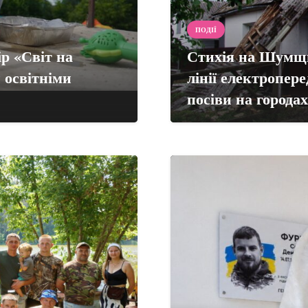
ПОДІЇ
р «Світ на
Стихія на Шумщин
 освітніми
лінії електропере
посіви на городах