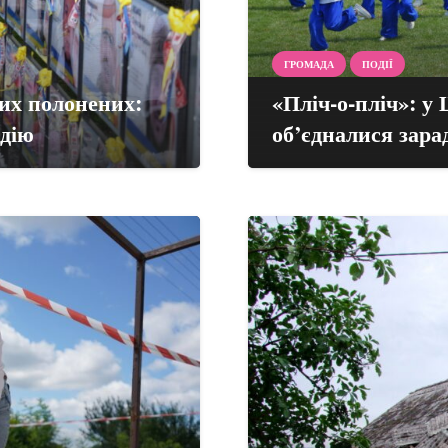
ГРОМАДА
ПОДІЇ
ких полонених:
«Пліч-о-пліч»: у
дію
об’єдналися зара