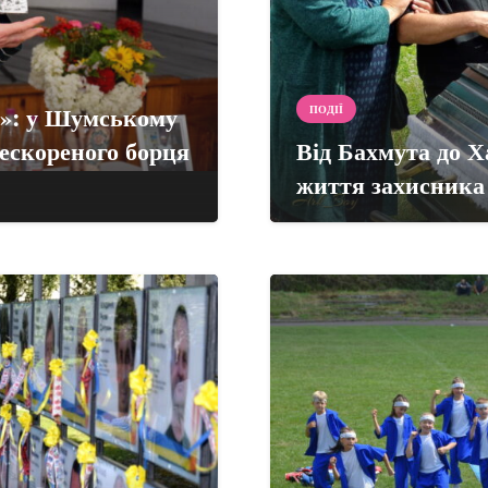
тя»: у Шумському
ПОДІЇ
нескореного борця
Від Бахмута до Х
життя захисника