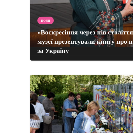
ПОДІЇ
«Воскресіння через пів століт
музеї презентували книгу про 
за Україну