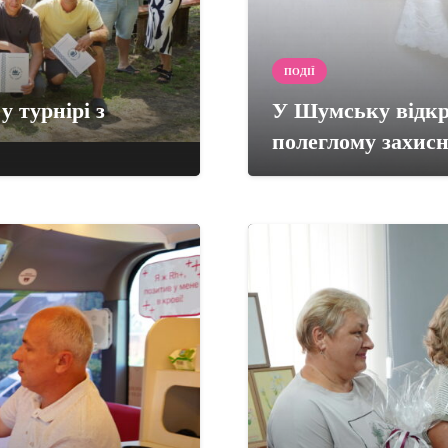
ПОДІЇ
 турнірі з
У Шумську відкр
полеглому захис