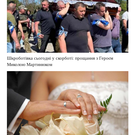
Шкроботівка сьогодні у скорботі: прощання з Героєм
Миколою Мартинюком