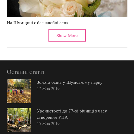
На Шумщині є безшлюбні села
Show More
Останні статті
Золота осінь у Шумському парку
17 Жов 2019
Урочистості до 77-ої річниці з часу
створення УПА
15 Жов 2019