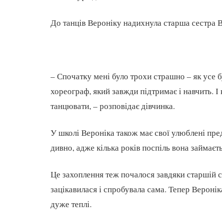
До танців Вероніку надихнула старша сестра Ві
– Спочатку мені було трохи страшно – як усе 
хореограф, який завжди підтримає і навчить. 
танцювати, – розповідає дівчинка.
У школі Вероніка також має свої улюблені пред
дивно, адже кілька років поспіль вона займаєт
Це захоплення теж почалося завдяки старшій се
зацікавилася і спробувала сама. Тепер Вероні
дуже теплі.