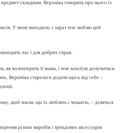
 предмет складним, Вероніка говорить про нього із
асів. У мене виходило, і зараз теж люблю цей
знаходить час і для добрих справ.
, як волонтерить її мама, і теж захотіла долучитися.
их, Вероніка старалася додати щось від себе –
одощі.
ому, щоб знали, що їх люблять і чекають, – ділиться
ворення різних виробів і трендових аксесуарів