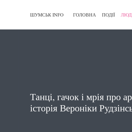
ШУМСЬК INFO
ГОЛОВНА
ПОДІЇ
ЛЮД
Танці, гачок і мрія про а
історія Вероніки Рудзінс