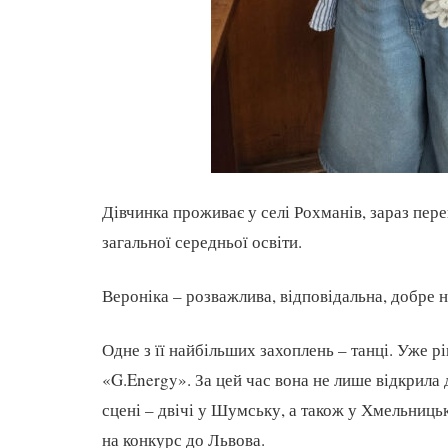
Дівчинка проживає у селі Рохманів, зараз пе
загальної середньої освіти.
Вероніка – розважлива, відповідальна, добре 
Одне з її найбільших захоплень – танці. Уже р
«G.Energy». За цей час вона не лише відкрила д
сцені – двічі у Шумську, а також у Хмельницьк
на конкурс до Львова.