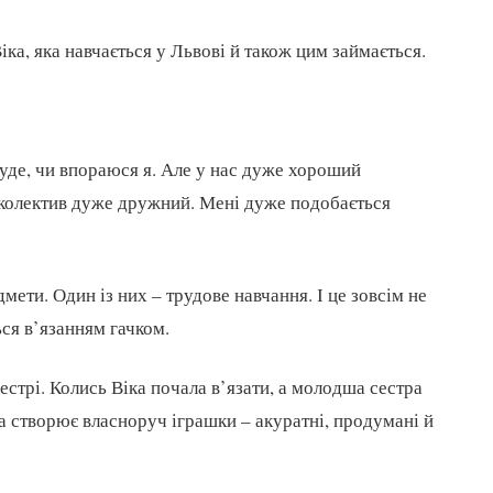
ка, яка навчається у Львові й також цим займається.
буде, чи впораюся я. Але у нас дуже хороший
І колектив дуже дружний. Мені дуже подобається
мети. Один із них – трудове навчання. І це зовсім не
ься в’язанням гачком.
стрі. Колись Віка почала в’язати, а молодша сестра
ка створює власноруч іграшки – акуратні, продумані й