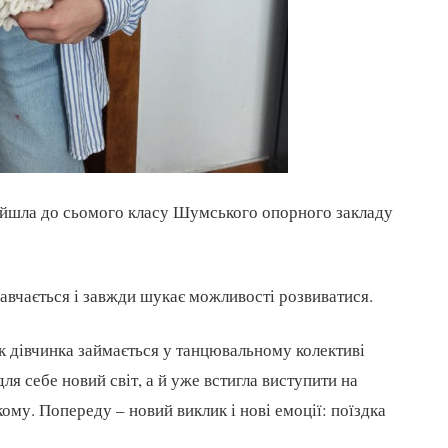
рейшла до сьомого класу Шумського опорного закладу
навчається і завжди шукає можливості розвиватися.
ік дівчинка займається у танцювальному колективі
ля себе новий світ, а й уже встигла виступити на
ому. Попереду – новий виклик і нові емоції: поїздка