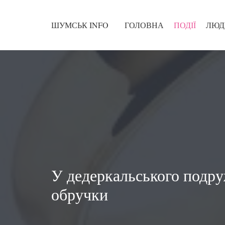
ШУМСЬК INFO
ГОЛОВНА
ПОДІЇ
ЛЮД
У дедеркальського подр
обручки