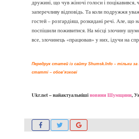
дружині, що чув жіночі голоси і поцікавився, 
заперечливу відповідь. Та коли подружжя уваж
гостей – розгардіяш, розкидані речі. Але, що 
поспішили поживитися. На місці злочину шум
все, злочинець «працював» у них, ідучи на спр
Передрук статей із сайту Shumsk.Info – тільки з
статті – обов’язкові
Ukr.net – найактуальніші
новини Шумщини
, У