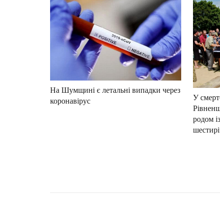
На Шумщині є летальні випадки через
У смерт
коронавірус
Рівненщ
родом і
шестир