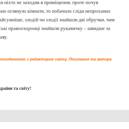
чи ніхто не заходив в приміщення, проте почув
но оглянуло кімнати, то побачило сліди непроханих
найсумніше, злодій чи злодії знайшли дві обручки, чим
ські правоохоронці знайшли рукавичку – швидше за
аву.
а погодженням з редактором сайту.
Посилання та автора
країни та світу!