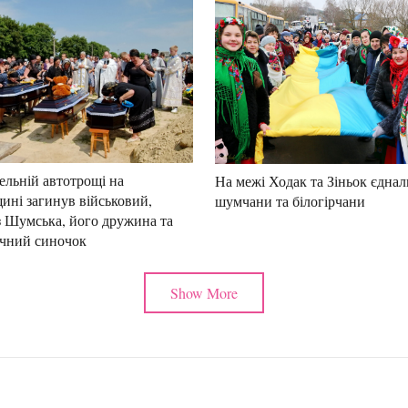
ельній автотрощі на
На межі Ходак та Зіньок єднал
ині загинув військовий,
шумчани та білогірчани
з Шумська, його дружина та
ічний синочок
Show More