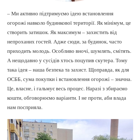
– Ми активно підтримуємо ідею встановлення
огорожі навколо будинкової території. Як мінімум, це
створить затишок. Як максимум – захистить від
непроханих гостей. Адже сюди, за будинок, часто
приходить молодь. Особливо вночі, шумлять, смітять.
А нещодавно у сусідів хтось поцупив скутера. Тому
така ідея – наша безпека та захист. Щоправда, як для
ОСББ, сума покупки і встановлення огорожі – значна.
Це, власне, і гальмує весь процес. Наразі з збираємо
кошти, обговорюємо варіанти. І не проти, аби влада
нам посприяла.