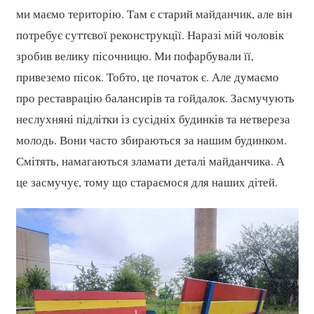
ми маємо територію. Там є старий майданчик, але він
потребує суттєвої реконструкції. Наразі мій чоловік
зробив велику пісочницю. Ми пофарбували її,
привеземо пісок. Тобто, це початок є. Але думаємо
про реставрацію балансирів та гойдалок. Засмучують
неслухняні підлітки із сусідніх будинків та нетвереза
молодь. Вони часто збираються за нашим будинком.
Смітять, намагаються зламати деталі майданчика. А
це засмучує, тому що стараємося для наших дітей.