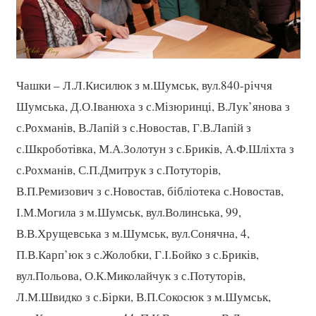
Чашки – Л.Л.Кисилюк з м.Шумськ, вул.840-річчя
Шумська, Д.О.Іванюха з с.Мізюринці, В.Лук’янова з
с.Рохманів, В.Лапій з с.Новостав, Г.В.Лапій з
с.Шкроботівка, М.А.Золотун з с.Бриків, А.Ф.Шліхта з
с.Рохманів, С.П.Дмитрук з с.Потуторів,
В.П.Ремизович з с.Новостав, бібліотека с.Новостав,
І.М.Могила з м.Шумськ, вул.Волинська, 99,
В.В.Хрущевська з м.Шумськ, вул.Сонячна, 4,
П.В.Карп’юк з с.Жолобки, Г.І.Бойко з с.Бриків,
вул.Польова, О.К.Миколайчук з с.Потуторів,
Л.М.Швидко з с.Бірки, В.П.Сокосюк з м.Шумськ,