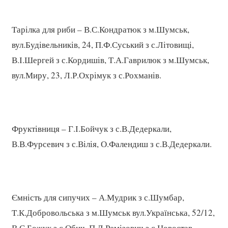
Тарілка для риби – В.С.Кондратюк з м.Шумськ,
вул.Будівельників, 24, П.Ф.Суський з с.Літовищі,
В.І.Шергей з с.Кордишів, Т.А.Гаврилюк з м.Шумськ,
вул.Миру, 23, Л.Р.Охрімук з с.Рохманів.
Фруктівниця – Г.І.Бойчук з с.В.Дедеркали,
В.В.Фурсевич з с.Вілія, О.Фалендиш з с.В.Дедеркали.
Ємність для сипучих – А.Мудрик з с.Шумбар,
Т.К.Добровольська з м.Шумськ вул.Українська, 52/12,
В.Є.Божук з с.Обич, П.Л.Ремізович з с.Новостав,