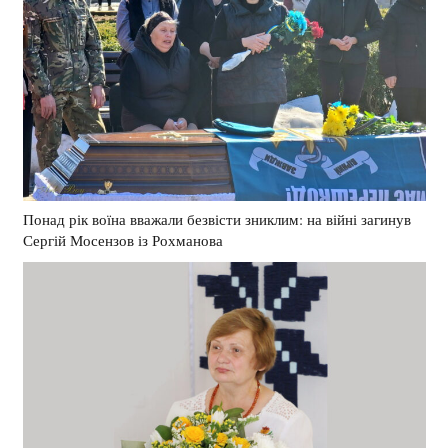
Понад рік воїна вважали безвісти зниклим: на війні загинув
Сергій Мосензов із Рохманова