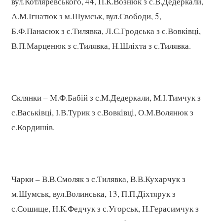
вул.Котляревського, 44, П.К.Вознюк з с.В.Дедеркали,
А.М.Ігнатюк з м.Шумськ, вул.Свободи, 5,
Б.Ф.Панасюк з с.Тилявка, Л.С.Гродська з с.Вовківці,
В.П.Марценюк з с.Тилявка, Н.Шліхта з с.Тилявка.
Склянки – М.Ф.Бабій з с.М.Дедеркали, М.І.Тимчук з
с.Васьківці, І.В.Турик з с.Вовківці, О.М.Волянюк з
с.Кордишів.
Чарки – В.В.Смоляк з с.Тилявка, В.В.Кухарчук з
м.Шумськ, вул.Волинська, 13, П.П.Діхтярук з
с.Сошище, Н.К.Федчук з с.Угорськ, Н.Герасимчук з