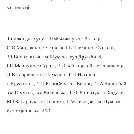
з с.Залісці.
Тарілки для супу – П.Ф.Фільчук з с.Залісці,
О.О.Мандзюк з с.Угорськ, І.В.Павлюк з с.Залісці,
З.І.Вишковська з м.Шумськ, вул.Дружби, 3,
І.П.Марчук з с.Сураж, В.Л.Заблоцький з с.Онишківці,
Л.В.Гаврилюк з с.Рохманів, Г.П.Нагірна з
с.Круголець, Л.П.Корнійчук з с.Биківці, Т.А.Чорнобай
з м.Шумськ, вул.Волинська, 110, Р.Левчук з с.Ходаки,
М.І.Захарчук з с.Соснівка, Г.М.Геведзе з м.Шумськ,
вул.Українська, 24/6.