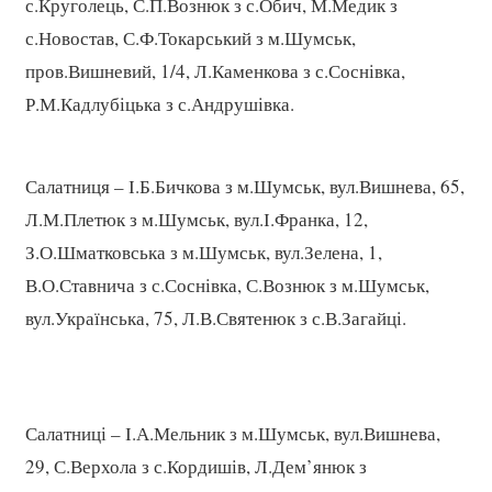
с.Круголець, С.П.Вознюк з с.Обич, М.Медик з
с.Новостав, С.Ф.Токарський з м.Шумськ,
пров.Вишневий, 1/4, Л.Каменкова з с.Соснівка,
Р.М.Кадлубіцька з с.Андрушівка.
Салатниця – І.Б.Бичкова з м.Шумськ, вул.Вишнева, 65,
Л.М.Плетюк з м.Шумськ, вул.І.Франка, 12,
З.О.Шматковська з м.Шумськ, вул.Зелена, 1,
В.О.Ставнича з с.Соснівка, С.Вознюк з м.Шумськ,
вул.Українська, 75, Л.В.Святенюк з с.В.Загайці.
Салатниці – І.А.Мельник з м.Шумськ, вул.Вишнева,
29, С.Верхола з с.Кордишів, Л.Дем’янюк з