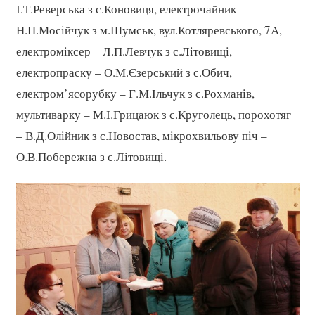
І.Т.Реверська з с.Коновиця, електрочайник –
Н.П.Мосійчук з м.Шумськ, вул.Котляревського, 7А,
електроміксер – Л.П.Левчук з с.Літовищі,
електропраску – О.М.Єзерський з с.Обич,
електром’ясорубку – Г.М.Ільчук з с.Рохманів,
мультиварку – М.І.Грицаюк з с.Круголець, порохотяг
– В.Д.Олійник з с.Новостав, мікрохвильову піч –
О.В.Побережна з с.Літовищі.