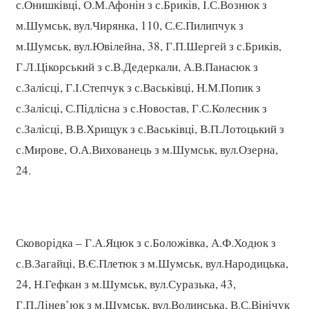
с.Онишківці, О.М.Афонін з с.Бриків, І.С.Вознюк з
м.Шумськ, вул.Чирянка, 110, С.Є.Пилипчук з
м.Шумськ, вул.Ювілейна, 38, Г.П.Шергей з с.Бриків,
Г.Л.Цікорський з с.В.Дедеркали, А.В.Панасюк з
с.Залісці, Г.І.Степчук з с.Васьківці, Н.М.Попик з
с.Залісці, С.Підлісна з с.Новостав, Г.С.Колесник з
с.Залісці, В.В.Хрищук з с.Васьківці, В.П.Лотоцький з
с.Мирове, О.А.Вихованець з м.Шумськ, вул.Озерна,
24.
Сковорідка – Г.А.Яцюк з с.Боложівка, А.Ф.Ходюк з
с.В.Загайці, В.Є.Плетюк з м.Шумськ, вул.Народицька,
24, Н.Гефкан з м.Шумськ, вул.Суразька, 43,
Г.П.Лінев’юк з м.Шумськ, вул.Волинська, В.С.Вінічук