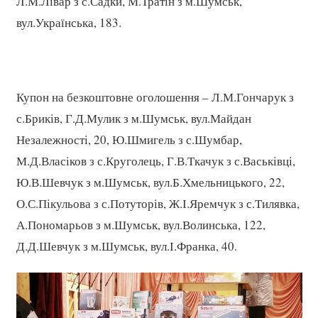
Л.М.Лівар з с.Садки, М.Тратін з м.Шумськ,
вул.Українська, 183.
Купон на безкоштовне оголошення – Л.М.Гончарук з
с.Бриків, Г.Д.Мулик з м.Шумськ, вул.Майдан
Незалежності, 20, Ю.Шмигель з с.Шумбар,
М.Д.Власіков з с.Круголець, Г.В.Ткачук з с.Васьківці,
Ю.В.Шевчук з м.Шумськ, вул.Б.Хмельницького, 22,
О.С.Пікульова з с.Потуторів, Ж.І.Яремчук з с.Тилявка,
А.Пономарьов з м.Шумськ, вул.Волинська, 122,
Д.Д.Шевчук з м.Шумськ, вул.І.Франка, 40.