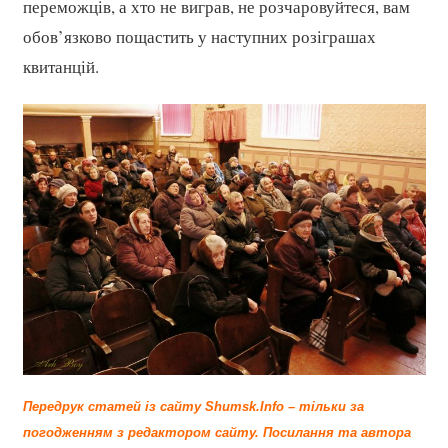
переможців, а хто не виграв, не розчаровуйтеся, вам
обов’язково пощастить у наступних розіграшах
квитанцій.
Передрук статей із сайту Shumsk.Info – тільки за
погодженням з редактором сайту.
Посилання та автора