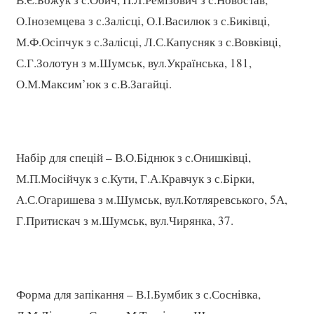
О.Іноземцева з с.Залісці, О.І.Василюк з с.Биківці,
М.Ф.Осіпчук з с.Залісці, Л.С.Капусняк з с.Вовківці,
С.Г.Золотун з м.Шумськ, вул.Українська, 181,
О.М.Максим’юк з с.В.Загайці.
Набір для спецій – В.О.Біднюк з с.Онишківці,
М.П.Мосійчук з с.Кути, Г.А.Кравчук з с.Бірки,
А.С.Огаришева з м.Шумськ, вул.Котляревського, 5А,
Г.Притискач з м.Шумськ, вул.Чирянка, 37.
Форма для запікання – В.І.Бумбик з с.Соснівка,