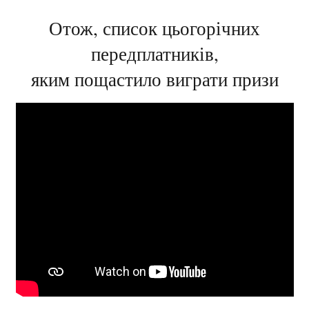
Отож, список цьогорічних
передплатників,
яким пощастило виграти призи