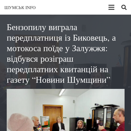
ШУМСЬК INFO
Бензопилу виграла
передплатниця із Биковець, а
мотокоса поїде у Залужжя:
відбувся розіграш
передплатних квитанцій на
газету “Новини Шумщини”