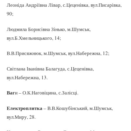
Леоніда Андріївна Лівар, с.Цеценівка, вул.Писарівка,
90;
Людмила Борисівна Зінько, м.Шумськ,
вул.Б.Хмельницького, 14;
В.В.Присяжнюк, м.Шумськ, вул.Набережна, 12;
Світлана Іванівна Балагуда, с.Цеценівка,
вул.Набережна, 13.
Ваг
и – О.К.Наговіцина, с.Залісці.
Електроплитка
– В.В.Кошубінський, м.Шумськ,
вул.Миру, 28.