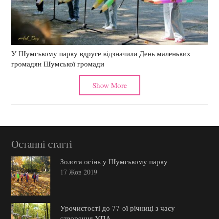
У Шумському парку вдруге відзначили День маленьких
громадян Шумської громади
Show More
Останні статті
Золота осінь у Шумському парку
17 Жов 2019
Урочистості до 77-ої річниці з часу
створення УПА