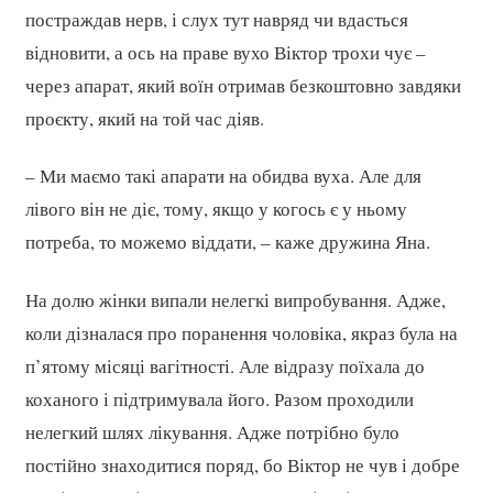
постраждав нерв, і слух тут навряд чи вдасться
відновити, а ось на праве вухо Віктор трохи чує –
через апарат, який воїн отримав безкоштовно завдяки
проєкту, який на той час діяв.
– Ми маємо такі апарати на обидва вуха. Але для
лівого він не діє, тому, якщо у когось є у ньому
потреба, то можемо віддати, – каже дружина Яна.
На долю жінки випали нелегкі випробування. Адже,
коли дізналася про поранення чоловіка, якраз була на
п’ятому місяці вагітності. Але відразу поїхала до
коханого і підтримувала його. Разом проходили
нелегкий шлях лікування. Адже потрібно було
постійно знаходитися поряд, бо Віктор не чув і добре