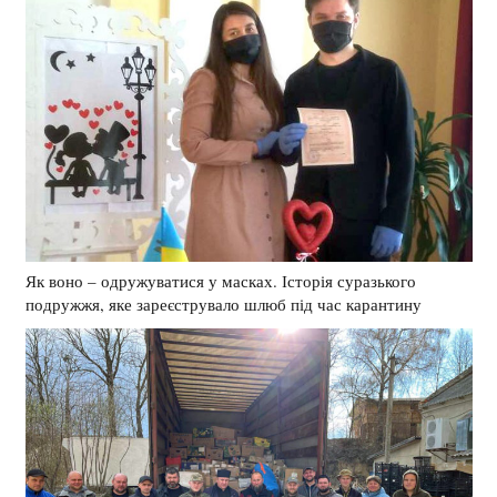
Як воно – одружуватися у масках. Історія суразького
подружжя, яке зареєструвало шлюб під час карантину