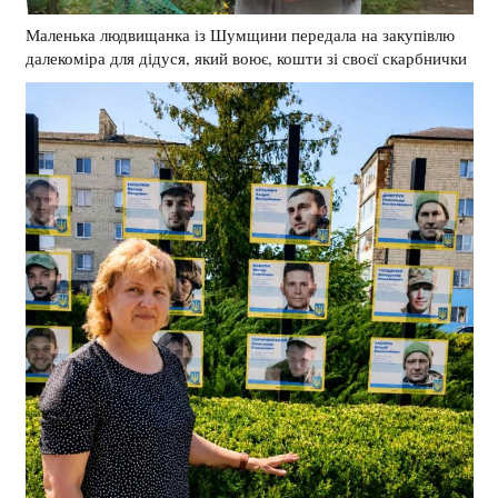
Маленька людвищанка із Шумщини передала на закупівлю
далекоміра для дідуся, який воює, кошти зі своєї скарбнички