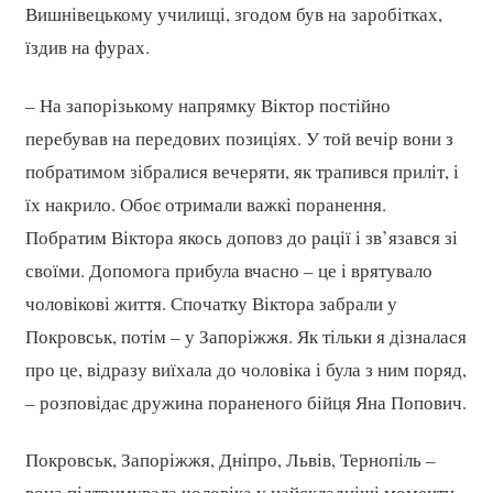
Вишнівецькому училищі, згодом був на заробітках,
їздив на фурах.
– На запорізькому напрямку Віктор постійно
перебував на передових позиціях. У той вечір вони з
побратимом зібралися вечеряти, як трапився приліт, і
їх накрило. Обоє отримали важкі поранення.
Побратим Віктора якось доповз до рації і зв’язався зі
своїми. Допомога прибула вчасно – це і врятувало
чоловікові життя. Спочатку Віктора забрали у
Покровськ, потім – у Запоріжжя. Як тільки я дізналася
про це, відразу виїхала до чоловіка і була з ним поряд,
– розповідає дружина пораненого бійця Яна Попович.
Покровськ, Запоріжжя, Дніпро, Львів, Тернопіль –
вона підтримувала чоловіка у найскладніші моменти