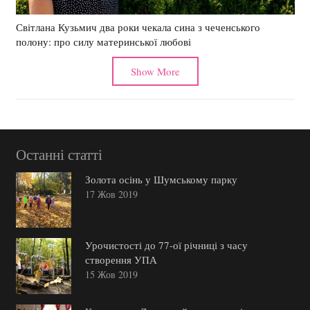
Світлана Кузьмич два роки чекала сина з чеченського
полону: про силу материнської любові
Show More
Останні статті
Золота осінь у Шумському парку
17 Жов 2019
Урочистості до 77-ої річниці з часу
створення УПА
15 Жов 2019