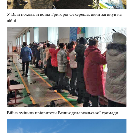
У Вілії поховали воїна Григорія Секереша, який загинув на
війні
Війна змінила пріоритети Великодедеркальської громади