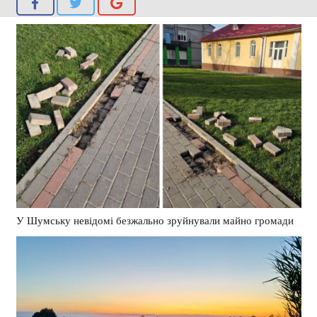
У Шумську невідомі безжально зруйнували майно громади