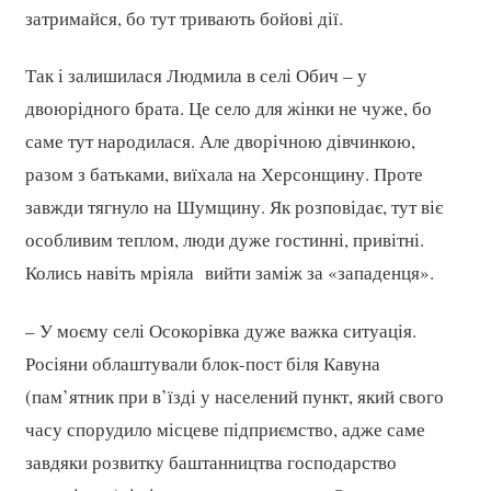
затримайся, бо тут тривають бойові дії.
Так і залишилася Людмила в селі Обич – у
двоюрідного брата. Це село для жінки не чуже, бо
саме тут народилася. Але дворічною дівчинкою,
разом з батьками, виїхала на Херсонщину. Проте
завжди тягнуло на Шумщину. Як розповідає, тут віє
особливим теплом, люди дуже гостинні, привітні.
Колись навіть мріяла вийти заміж за «западенця».
– У моєму селі Осокорівка дуже важка ситуація.
Росіяни облаштували блок-пост біля Кавуна
(пам’ятник при в’їзді у населений пункт, який свого
часу спорудило місцеве підприємство, адже саме
завдяки розвитку баштанництва господарство