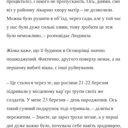
процвітало), і нікого не пропускають. Ось, днями, син
віз у районну лікарню хвору матір – не дозволили.
Можна було рушити в об’їзд, через сади, але у той час
у нас були дуже сильні зливи, тому зробити це теж
було неможливо, – розповідає Людмила.
Жінка каже, що її будинок в Осокорівці значно
пошкоджений. Фактично, другого поверху немає, а на
першому вибиті вікна, є інші руйнування.
– Це сталося через те, що росіяни 21-22 березня
підривали у місцевому кар’єрі трупи своїх же
солдатів. У мене 23 березня – день народження. Ось
такий сумний подарунок тоді отримала, – ділиться
пережитим. – Знаєте, це зараз трохи легше, а у перші
дні дуже важко було, почувала себе навіть зрадницею,