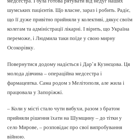
медсестра. І була готова рятувати від недуг наших
шумських пацієнтів. Що власне, зараз і робить. Радіє,
що її дуже привітно прийняли у колективі, дякує своїм
колегам та адміністрації лікарні. І вірить, що Україна
переможе, і Людмила таки поїде у свою мирну
Осокорівку.
Повернутися додому надіється і Дар’я Кузнєцова. Ця
молода дівчина – операційна медсестра і
фармацевтка. Сама родом з Мелітополя, але жила і
працювала у Запоріжжі.
– Коли у місті стало чути вибухи, разом з братом
прийняли рішення їхати на Шумщину – до тітки у
село Мирове, – розповідає про свої випробування
війною.