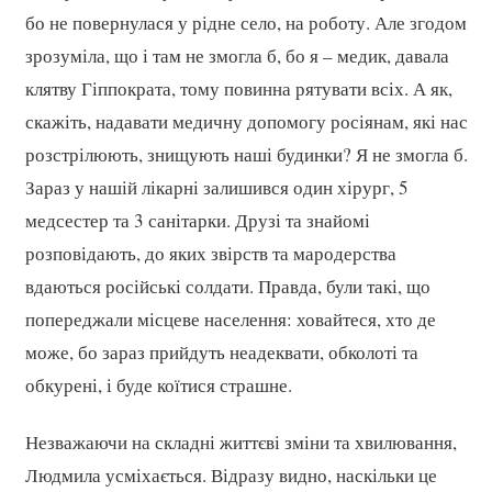
бо не повернулася у рідне село, на роботу. Але згодом
зрозуміла, що і там не змогла б, бо я – медик, давала
клятву Гіппократа, тому повинна рятувати всіх. А як,
скажіть, надавати медичну допомогу росіянам, які нас
розстрілюють, знищують наші будинки? Я не змогла б.
Зараз у нашій лікарні залишився один хірург, 5
медсестер та 3 санітарки. Друзі та знайомі
розповідають, до яких звірств та мародерства
вдаються російські солдати. Правда, були такі, що
попереджали місцеве населення: ховайтеся, хто де
може, бо зараз прийдуть неадеквати, обколоті та
обкурені, і буде коїтися страшне.
Незважаючи на складні життєві зміни та хвилювання,
Людмила усміхається. Відразу видно, наскільки це