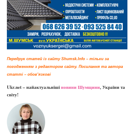
Передрук статей із сайту Shumsk.Info – тільки за
погодженням з редактором сайту.
Посилання та автора
статті – обов’язкові
Ukr.net – найактуальніші
новини Шумщини
, України та
світу!