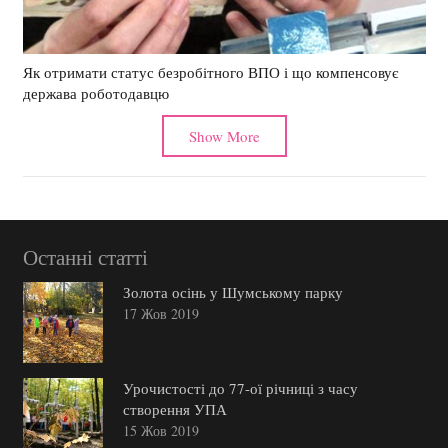
Як отримати статус безробітного ВПО і що компенсовує
держава роботодавцю
Show More
Останні статті
Золота осінь у Шумському парку
17 Жов 2019
Урочистості до 77-ої річниці з часу
створення УПА
15 Жов 2019