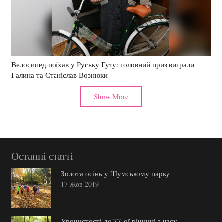
Велосипед поїхав у Руську Гуту: головний приз виграли
Галина та Станіслав Вознюки
Show More
Останні статті
Золота осінь у Шумському парку
17 Жов 2019
Урочистості до 77-ої річниці з часу