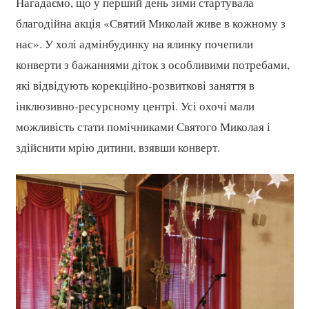
Нагадаємо, що у перший день зими стартувала
благодійна акція «Святий Миколай живе в кожному з
нас». У холі адмінбудинку на ялинку почепили
конверти з бажаннями діток з особливими потребами,
які відвідують корекційно-розвиткові заняття в
інклюзивно-ресурсному центрі. Усі охочі мали
можливість стати помічниками Святого Миколая і
здійснити мрію дитини, взявши конверт.