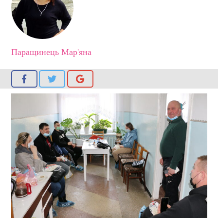
Паращинець Мар'яна