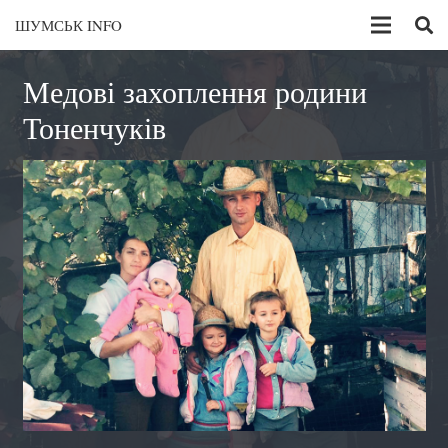
ШУМСЬК INFO
Медові захоплення родини
Тоненчуків