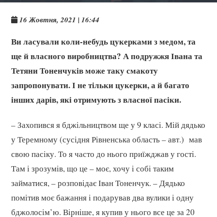
16 Жовтня, 2021 | 16:44
Ви ласували коли-небудь цукерками з медом, та
ще й власного виробництва? А подружжя Івана та
Тетяни Тоненчуків може таку смакоту
запропонувати. І не тільки цукерки, а й багато
інших дарів, які отримують з власної пасіки.
– Захопився я бджільництвом ще у 9 класі. Мій дядько
у Теремному (сусідня Рівненська область – авт.) мав
свою пасіку. То я часто до нього приїжджав у гості.
Там і зрозумів, що це – моє, хочу і собі таким
займатися, – розповідає Іван Тоненчук. – Дядько
помітив моє бажання і подарував два вулики і одну
бджолосім’ю. Вірніше, я купив у нього все це за 20