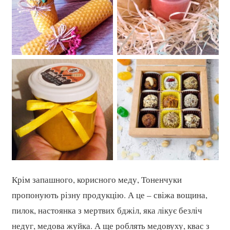
Крім запашного, корисного меду, Тоненчуки
пропонують різну продукцію. А це – свіжа вощина,
пилок, настоянка з мертвих бджіл, яка лікує безліч
недуг, медова жуйка. А ще роблять медовуху, квас з