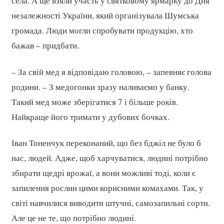
села. А ще взяли участь у святковому ярмарку до Дня
незалежності України, який організувала Шумська
громада. Люди могли спробувати продукцію, хто
бажав – придбати.
– За свій мед я відповідаю головою, – запевняє голова
родини. – З медогонки зразу наливаємо у банку.
Такий мед може зберігатися 7 і більше років.
Найкраще його тримати у дубових бочках.
Іван Тоненчук переконаний, що без бджіл не було б
нас, людей. Адже, щоб харчуватися, людині потрібно
збирати щедрі врожаї, а вони можливі тоді, коли є
запилення рослин цими корисними комахами. Так, у
світі навчилися виводити штучні, самозапильні сорти.
Але це не те, що потрібно людині.