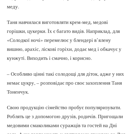
меду.
Таня навчилася виготовляти крем-мед, медові
горішки, цукерки. Їх є багато видів. Наприклад, для
«Солодкої ночі» перемелює у блендері в’ялену
вишню, арахіс, ліскові горіхи, додає мед і обкачує у
кунжуті. Виходить і смачно, і корисно.
– Особливо цінні такі солодощі для діток, адже у них
немає цукру, – розповідає про своє захоплення Таня
Тоненчук.
Свою продукцію сімейство пробує популяризувати.
Роблять це з допомогою друзів, родичів. Пригощали
медовими смаколиками суражців та гостей на Дні