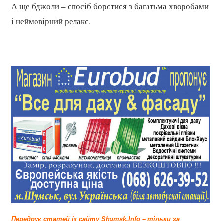
А ще бджоли – спосіб боротися з багатьма хворобами
і неймовірний релакс.
Передрук статей із сайту Shumsk.Info – тільки за