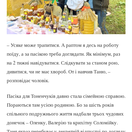
– Усяке може трапитися. А раптом я десь на роботу
поїду, а за пасікою треба доглядати. Як мінімум, раз
на 2 тижні навідуватися. Слідкувати за станом рою,
дивитися, чи не має хвороб. От і навчив Таню, –
розповідає чоловік.
Пасіка для Тоненчуків давно стала сімейною справою.
Пораються там усією родиною. Бо за шість років
спільного подружнього життя надбали трьох чудових
донечок – Оленку, Валерію та крихітну Соломійку.
Таня якраз перебуває у декретній відпустці по догляду