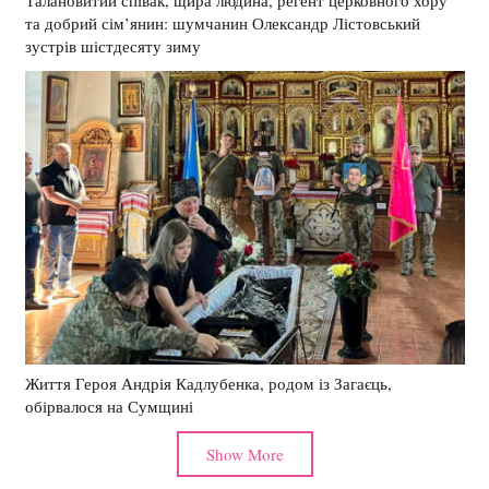
Талановитий співак, щира людина, регент церковного хору
та добрий сім’янин: шумчанин Олександр Лістовський
зустрів шістдесяту зиму
Життя Героя Андрія Кадлубенка, родом із Загаєць,
обірвалося на Сумщині
Show More