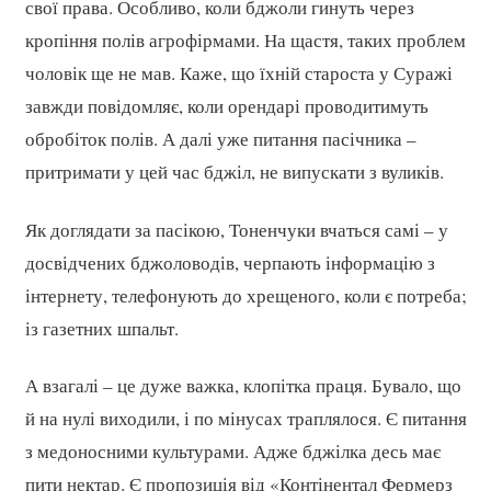
свої права. Особливо, коли бджоли гинуть через
кропіння полів агрофірмами. На щастя, таких проблем
чоловік ще не мав. Каже, що їхній староста у Суражі
завжди повідомляє, коли орендарі проводитимуть
обробіток полів. А далі уже питання пасічника –
притримати у цей час бджіл, не випускати з вуликів.
Як доглядати за пасікою, Тоненчуки вчаться самі – у
досвідчених бджоловодів, черпають інформацію з
інтернету, телефонують до хрещеного, коли є потреба;
із газетних шпальт.
А взагалі – це дуже важка, клопітка праця. Бувало, що
й на нулі виходили, і по мінусах траплялося. Є питання
з медоносними культурами. Адже бджілка десь має
пити нектар. Є пропозиція від «Контінентал Фермерз