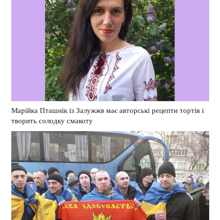
Марійка Пташнік із Залужжя має авторські рецепти тортів і
творить солодку смакоту