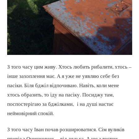
З того часу цим живу. Хтось любить рибалити, хтось –
інше захоплення має. А я уже не уявляю себе без
пасіки. Біля бджіл відпочиваю. Навіть, коли мене
хтось образить, то іду на пасіку. Посиджу там,
поспостерігаю за бджілками, і на душі настає
неймовірний спокій.
З того часу Іван почав розширюватися. Сім вуликів
привіз з Онишковець – від дядька. А ще з тестем