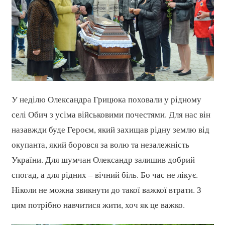
У неділю Олександра Грицюка поховали у рідному
селі Обич з усіма військовими почестями. Для нас він
назавжди буде Героєм, який захищав рідну землю від
окупанта, який боровся за волю та незалежність
України. Для шумчан Олександр залишив добрий
спогад, а для рідних – вічний біль. Бо час не лікує.
Ніколи не можна звикнути до такої важкої втрати. З
цим потрібно навчитися жити, хоч як це важко.