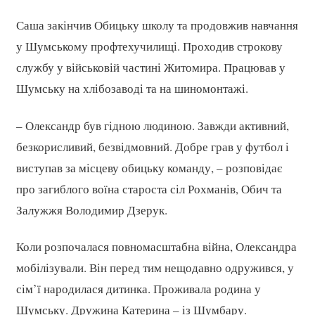
Саша закінчив Обицьку школу та продовжив навчання
у Шумському профтехучилищі. Проходив строкову
службу у військовій частині Житомира. Працював у
Шумську на хлібозаводі та на шиномонтажі.
– Олександр був гідною людиною. Завжди активний,
безкорисливий, безвідмовний. Добре грав у футбол і
виступав за місцеву обицьку команду, – розповідає
про загиблого воїна староста сіл Рохманів, Обич та
Залужжя Володимир Дзерук.
Коли розпочалася повномасштабна війна, Олександра
мобілізували. Він перед тим нещодавно одружився, у
сім’ї народилася дитинка. Проживала родина у
Шумську. Дружина Катерина – із Шумбару.