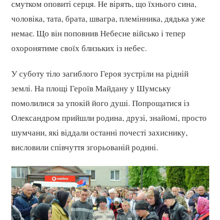
смутком оповиті серця. Не вірять, що їхнього сина,
чоловіка, тата, брата, швагра, племінника, дядька уже
немає. Що він поповнив Небесне військо і тепер
охоронятиме своїх близьких із небес.
У суботу тіло загиблого Героя зустріли на рідній
землі. На площі Героїв Майдану у Шумську
помолилися за упокій його душі. Попрощатися із
Олександром прийшли родина, друзі, знайомі, просто
шумчани, які віддали останні почесті захиснику,
висловили співчуття згорьованій родині.