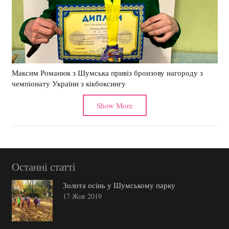
Максим Романюк з Шумська привіз бронзову нагороду з
чемпіонату України з кікбоксингу
Show More
Останні статті
Золота осінь у Шумському парку
17 Жов 2019