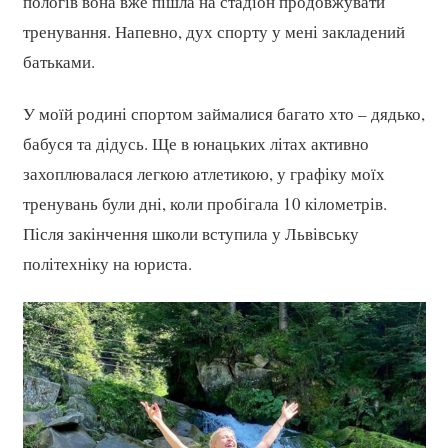
пологів вона вже пішла на стадіон продовжувати
тренування. Напевно, дух спорту у мені закладений
батьками.
У моїй родині спортом займалися багато хто – дядько,
бабуся та дідусь. Ще в юнацьких літах активно
захоплювалася легкою атлетикою, у графіку моїх
тренувань були дні, коли пробігала 10 кілометрів.
Після закінчення школи вступила у Львівську
політехніку на юриста.