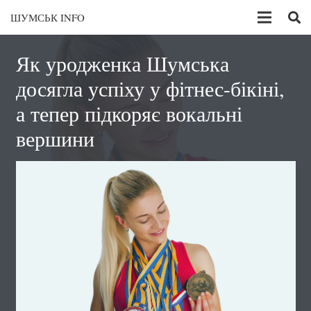
ШУМСЬК INFO
Як уродженка Шумська
досягла успіху у фітнес-бікіні,
а тепер підкоряє вокальні
вершини