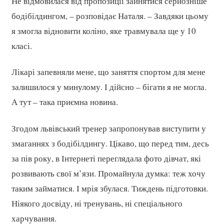
Не відмовилася від пропозиції зайнятися серйозніше
бодібілдингом, – розповідає Наталя. – Завдяки цьому
я змогла відновити коліно, яке травмувала ще у 10
класі.
Лікарі запевняли мене, що заняття спортом для мене
залишилося у минулому. І дійсно – бігати я не могла.
А тут – така приємна новина.
Згодом львівський тренер запропонував виступити у
змаганнях з бодібілдингу. Цікаво, що перед тим, десь
за пів року, в Інтернеті переглядала фото дівчат, які
розвивають свої м’язи. Промайнула думка: теж хочу
таким займатися. І мрія збулася. Тиждень підготовки.
Ніякого досвіду, ні тренувань, ні спеціального
харчування.