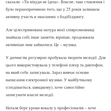
сказали: «Ти нікуди не їдеш». Власне, таке ставлення і
було першопричиною того, що у 25 років залишила
активну участь в змаганнях з бодібілдингу.
Але цілеспрямована натура моєї співрозмовниці
знайшла собі інше заняття, вірніше, продовжила
активніше ним займатися. Це – музика.
У дитинстві регулярно пробувала творити мелодії. Для
цього використовувала у телефоні плеєр та диктофон,
на який себе записувала. Зараз вивчає основи
написання електронної музики. У майбутньому
(сподівається, швидкому), хоче самостійно
записувати власні мелодії.
Наталя бере уроки вокалу у професіоналів – хоче