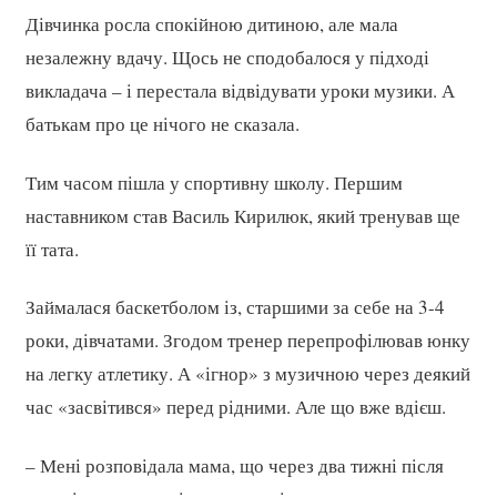
Дівчинка росла спокійною дитиною, але мала
незалежну вдачу. Щось не сподобалося у підході
викладача – і перестала відвідувати уроки музики. А
батькам про це нічого не сказала.
Тим часом пішла у спортивну школу. Першим
наставником став Василь Кирилюк, який тренував ще
її тата.
Займалася баскетболом із, старшими за себе на 3-4
роки, дівчатами. Згодом тренер перепрофілював юнку
на легку атлетику. А «ігнор» з музичною через деякий
час «засвітився» перед рідними. Але що вже вдієш.
– Мені розповідала мама, що через два тижні після