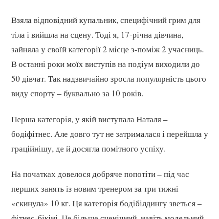
Взяла відповідний купальник, специфічний грим для
тіла і вийшла на сцену. Тоді я, 17-річна дівчина,
зайняла у своїй категорії 2 місце з-поміж 2 учасниць.
В останні роки моїх виступів на подіум виходили до
50 дівчат. Так надзвичайно зросла популярність цього
виду спорту – буквально за 10 років.
Перша категорія, у якій виступала Наталя –
бодіфітнес. Але довго тут не затрималася і перейшла у
граційнішу, де й досягла помітного успіху.
На початках довелося добряче попотіти – під час
перших занять із новим тренером за три тижні
«скинула» 10 кг. Ця категорія бодібілдингу зветься –
фітнес-бікіні. Це більше сценічний, навіть модельний,