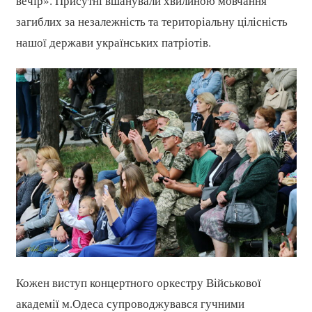
вечір». Присутні вшанували хвилиною мовчання
загиблих за незалежність та територіальну цілісність
нашої держави українських патріотів.
Кожен виступ концертного оркестру Військової
академії м.Одеса супроводжувався гучними