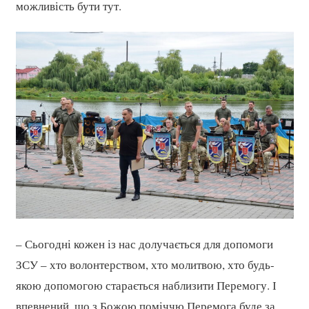
можливість бути тут.
– Сьогодні кожен із нас долучається для допомоги
ЗСУ – хто волонтерством, хто молитвою, хто будь-
якою допомогою старається наблизити Перемогу. І
впевнений, що з Божою поміччю Перемога буде за