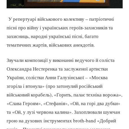
У репертуарі військового колективу – патріотичні
пісні про війну і українських героїв-захисників та
захисниць, народні українські пісні, багато
тематичних жартів, військових анекдотів.
Звучали композиції у виконанні ведучого й соліста
Олександра Нестеренка та заслуженої артистки
України, солістки Анни Галузінської – «Москва
згоріла і втонула» (про затонулий російський
військовий корабель), «Горить, палає техніка ворожа»,
«Слава Героям», «Стефанія», «Ой, на горі два дубки»
та «Ой, у лузі червона калина». Захоплювали шумчан
грою на духових інструментах broth-band «Добрий