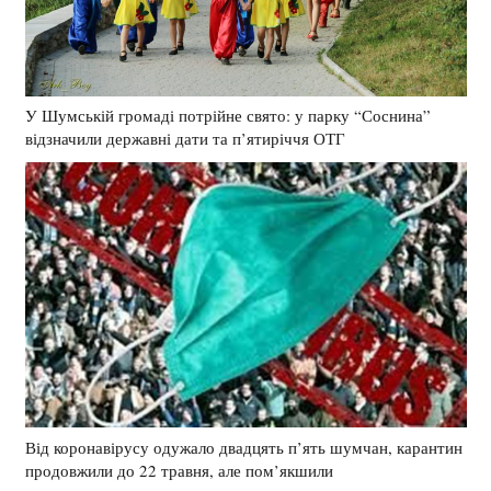
У Шумській громаді потрійне свято: у парку “Соснина”
відзначили державні дати та п’ятиріччя ОТГ
Від коронавірусу одужало двадцять п’ять шумчан, карантин
продовжили до 22 травня, але пом’якшили