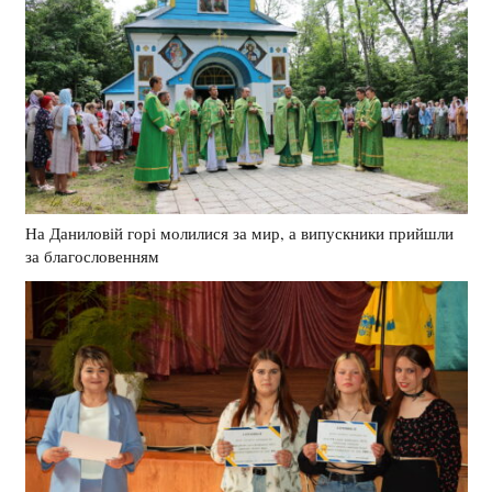
На Даниловій горі молилися за мир, а випускники прийшли
за благословенням