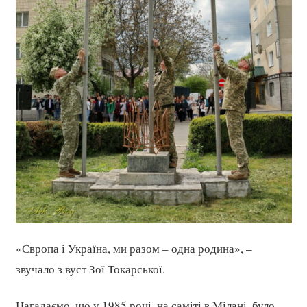
«Європа і Україна, ми разом – одна родина», –
звучало з вуст Зої Токарської.
Нагадаємо, що у 1985 році, на саміті в Мілані, було