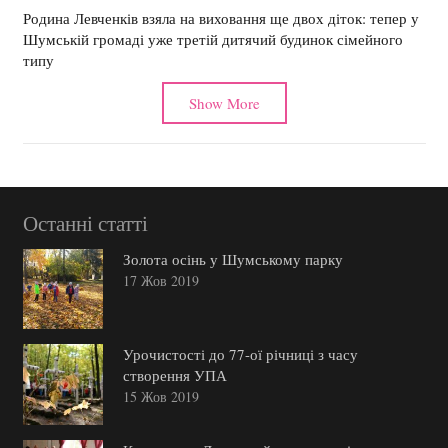
Родина Левченків взяла на виховання ще двох діток: тепер у
Шумській громаді уже третій дитячий будинок сімейного
типу
Show More
Останні статті
Золота осінь у Шумському парку
17 Жов 2019
Урочистості до 77-ої річниці з часу
створення УПА
15 Жов 2019