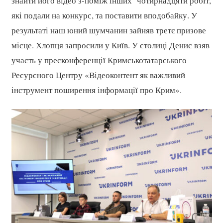
знайти його відео з-поміж інших чотирнадцяти робіт,
які подали на конкурс, та поставити вподобайку. У
результаті наш юний шумчанин зайняв третє призове
місце. Хлопця запросили у Київ. У столиці Денис взяв
участь у пресконференції Кримськотатарського
Ресурсного Центру «Відеоконтент як важливий
інструмент поширення інформації про Крим».