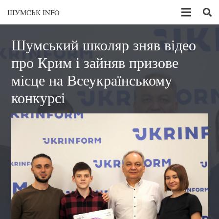
ШУМСЬК INFO
Шумський школяр зняв відео
про Крим і зайняв призове
місце на Всеукраїнському
конкурсі