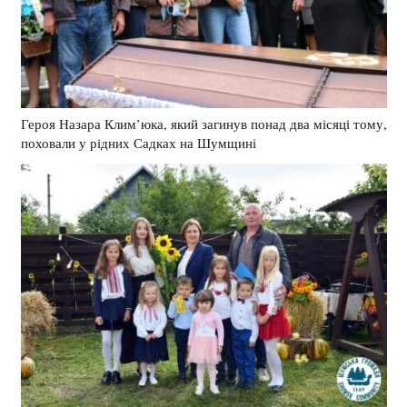
Героя Назара Клим’юка, який загинув понад два місяці тому,
поховали у рідних Садках на Шумщині