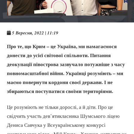
5 Вересня, 2022 | 11:19
Про те, що Крим – це Україна, ми намагаємося
донести до усієї світової спільноти. Питання
деокупації півострова зазвучало потужніше з часу
повномасштабної війни. Українці розуміють – ми
маємо повернути кордони своєї держави. І не
збираються поступатися своїми територіями.
Це розуміють не тільки дорослі, а й діти. Про це
свідчить участь дев’ятикласника Шумського ліцею
Дениса Савчука у Всеукраїнському конкурсі
аматорського відео «Мій Крим». Хлопець натрапив на