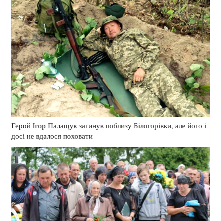
Герой Ігор Палащук загинув поблизу Білогорівки, але його і
досі не вдалося поховати