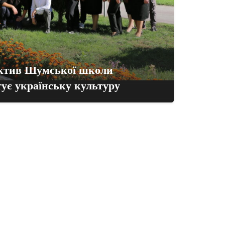
ектив Шумської школи
ує українську культуру