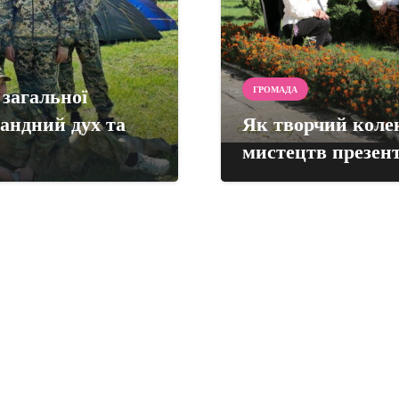
загальної
ГРОМАДА
мандний дух та
Як творчий кол
мистецтв презент