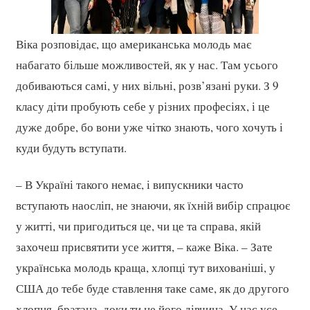
Віка розповідає, що американська молодь має
набагато більше можливостей, як у нас. Там усього
добиваються самі, у них вільні, розв’язані руки. З 9
класу діти пробують себе у різних професіях, і це
дуже добре, бо вони уже чітко знають, чого хочуть і
куди будуть вступати.
– В Україні такого немає, і випускники часто
вступають наосліп, не знаючи, як їхній вибір спрацює
у житті, чи пригодиться це, чи це та справа, якій
захочеш присвятити усе життя, – каже Віка. – Зате
українська молодь краща, хлопці тут вихованіші, у
США до тебе буде ставлення таке саме, як до другого
хлопця, братана, доки ти не його дівчина. У нас усе-