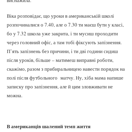
виснажила.
Віка розповідає, що уроки в американській школі
розпочиналися о 7.40, але о 7.30 ти маєш бути у класі,
бо у 7.32 школа уже закрита, і ти мусиш проходити
через головний офіс, а там тобі фіксують запізнення.
П’ять запізнень без причини, і ти дві години сидиш
після уроків, більше – матимеш виправні роботи,
скажімо, разом з прибиральницею навести порядок на
полі після футбольного матчу. Ну, хіба мама напише
записку про запізнення, але й цим зловживати не
можна.
В американців шалений темп життя