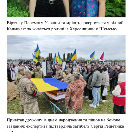
Вірять у Перемогу України та мріють повернутися у рідний
Каланчак: як живеться родині із Херсонщини у Шумську
Привітав дружину із днем народження та пішов на бойове
завдання: експертиза підтвердила загибель Сергія Решетніка
із Залісців