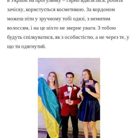
зачіску, користується косметикою. За кордоном
можеш піти у зручному тобі одязі, з немитим
волоссям, і на це ніхто не зверне уваги. З тобою
будуть спілкуватися, як з особистістю, а не через те, у
що ти одягнутий.