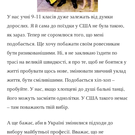
У нас учні 9-11 класів дуже залежать від думки
дорослих. Я й сама до поїздки у США не була такою,
як зараз. Тепер не соромлюся того, що мені
подобається. Ще хочу побажати своїм ровесникам
бути ризикованішими. Ні, я не закликаю їздити по
трасі на великій швидкості, я про те, щоб не боятися у
житті пробувати щось нове, змінювати звичний уклад
життя, бути сміливішими. Подобається хіп-хоп –
пробуйте. У нас, якщо хлопцеві до душі бальні танці,
його можуть засміяти однолітки. У США такого немає
– там поважають твій вибір.
А ще бажає, аби в Україні змінилися підходи до
вибору майбутньої професії. Вважає, що не