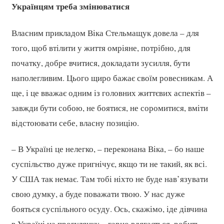
Українцям треба змінюватися
Власним прикладом Віка Стельмащук довела – для
того, щоб втілити у життя омріяне, потрібно, для
початку, добре вчитися, докладати зусилля, бути
наполегливим. Цього щиро бажає своїм ровесникам. А
ще, і це вважає одним із головних життєвих аспектів –
завжди бути собою, не боятися, не соромитися, вміти
відстоювати себе, власну позицію.
– В Україні це нелегко, – переконана Віка, – бо наше
суспільство дуже пригнічує, якщо ти не такий, як всі.
У США так немає. Там тобі ніхто не буде нав’язувати
свою думку, а буде поважати твою. У нас дуже
бояться суспільного осуду. Ось, скажімо, іде дівчина
в Україні на прогулянку – гарно вдягається, робить