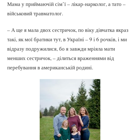
Мама у приймаючій сім’ї – лікар-нарколог, а тато –
військовий травматолог.
– А ще я мала двох сестричок, по віку дівчатка якраз
такі, як мої братики тут, в Україні – 9 і 6 рочків, і ми
відразу подружилися, бо я завжди мріяла мати
менших сестричок, – ділиться враженнями від
перебування в американській родині.