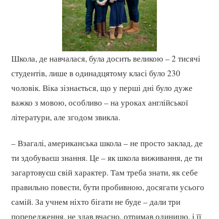
Школа, де навчалася, була досить великою – 2 тисячі
студентів, лише в одинадцятому класі було 230
чоловік. Віка зізнається, що у перші дні було дуже
важко з мовою, особливо – на уроках англійської
літератури, але згодом звикла.
– Взагалі, американська школа – не просто заклад, де
ти здобуваєш знання. Це – як школа виживання, де ти
загартовуєш свій характер. Там треба знати, як себе
правильно повести, бути пробивною, досягати усього
самій. За учнем ніхто бігати не буде – дали три
попередження, не здав вчасно, отримав одиницю, і її