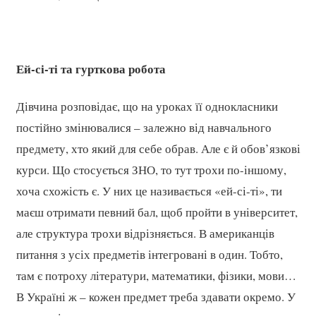
Ей-сі-ті та гурткова робота
Дівчина розповідає, що на уроках її однокласники
постійно змінювалися – залежно від навчального
предмету, хто який для себе обрав. Але є й обов’язкові
курси. Що стосується ЗНО, то тут трохи по-іншому,
хоча схожість є. У них це називається «ей-сі-ті», ти
маєш отримати певний бал, щоб пройти в університет,
але структура трохи відрізняється. В американців
питання з усіх предметів інтегровані в один. Тобто,
там є потроху літератури, математики, фізики, мови…
В Україні ж – кожен предмет треба здавати окремо. У