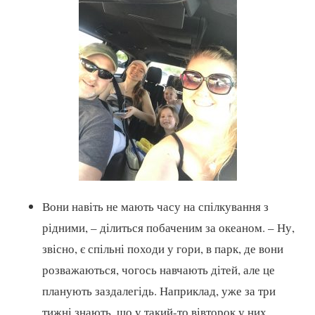
Вони навіть не мають часу на спілкування з
рідними, – ділиться побаченим за океаном. – Ну,
звісно, є спільні походи у гори, в парк, де вони
розважаються, чогось навчають дітей, але це
планують заздалегідь. Наприклад, уже за три
тижні знають, що у такий-то вівторок у них