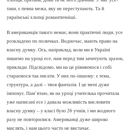
таки, є певна межа, яку не переступають. Та й
українські хлопці романтичніші.
В американців такого немає, вони практичні люди, усе
розкладено по поличках. Водночас, мають право на
власну думку. Ось, наприклад, коли ми в Україні
пишемо на уроці есе, нам перед тим зачитують зразок,
приклади. Підсвідомо, ми на це рівняємося і собі
стараємося так писати. У них по-іншому: є тема,
структура, а далі – твоя фантазія. І це мені дуже
імпонує. Пам’ятаю, як на уроці учителька прочитала
уже написані есе і давала можливість висловити
власну думку – у класі було 26 учнів, і ми жодного
разу не повторилися. Американці дуже широко
мислять, і нам цього часто не вистачає.