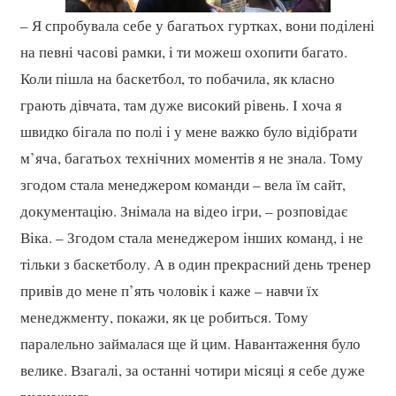
– Я спробувала себе у багатьох гуртках, вони поділені
на певні часові рамки, і ти можеш охопити багато.
Коли пішла на баскетбол, то побачила, як класно
грають дівчата, там дуже високий рівень. І хоча я
швидко бігала по полі і у мене важко було відібрати
м’яча, багатьох технічних моментів я не знала. Тому
згодом стала менеджером команди – вела їм сайт,
документацію. Знімала на відео ігри, – розповідає
Віка. – Згодом стала менеджером інших команд, і не
тільки з баскетболу. А в один прекрасний день тренер
привів до мене п’ять чоловік і каже – навчи їх
менеджменту, покажи, як це робиться. Тому
паралельно займалася ще й цим. Навантаження було
велике. Взагалі, за останні чотири місяці я себе дуже