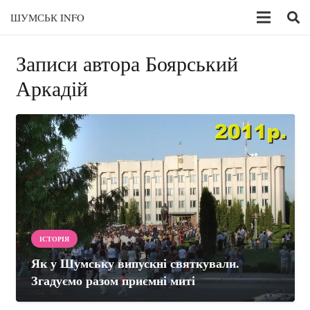
ШУМСЬК INFO
Записи автора Боярський
Аркадій
ІСТОРІЯ
Як у Шумську випускні святкували.
Згадуємо разом приємні миті