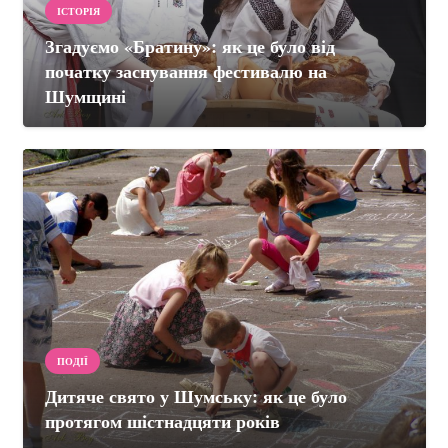
ІСТОРІЯ
Згадуємо «Братину»: як це було від
початку заснування фестивалю на
Шумщині
ПОДІЇ
Дитяче свято у Шумську: як це було
протягом шістнадцяти років