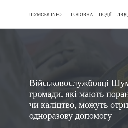
ШУМСЬК INFO
ГОЛОВНА
ПОДІЇ
ЛЮД
Військовослужбовці Шум
громади, які мають пора
чи каліцтво, можуть отр
одноразову допомогу