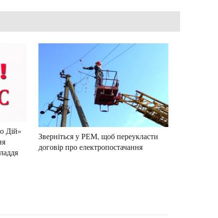
то Дій»
Зверніться у РЕМ, щоб переукласти
ня
договір про електропостачання
иладдя