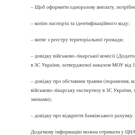
– Щоб оформити одноразову виплату, потрібн
– копію паспорта та ідентифікаційного коду;
– витяг з реєстру територіальної громади;
– довідку військово-лікар­ської комісії (Дода
в ЗС України, затвердженої наказом МОУ від 1
– довідку про обставини травми (поранення, к
військово-лікарську експертизу в ЗС України,
змінами);
– довідку про відкриття банківського рахунку.
Додаткову інформацію можна отримати у ЦНАПі