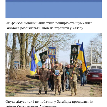
Які фейкові новини найчастіше поширюють шумчани?
Вчимося розпізнавати, щоб не втрапити у халепу
Онука дідусь так і не побачив: у Загайцях прощалися із
воїном Олександром Анімушком