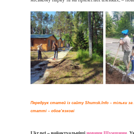
Передрук статей із сайту Shumsk.Info – тільки з
статті – обов’язкові
Ukr.net – найактуальніші
новини Шумщини
, У