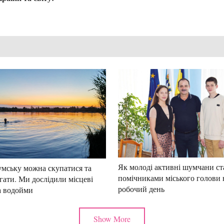
Як молоді активні шумчани ст
мську можна скупатися та
помічниками міського голови 
гати. Ми дослідили місцеві
робочий день
а водойми
Show More