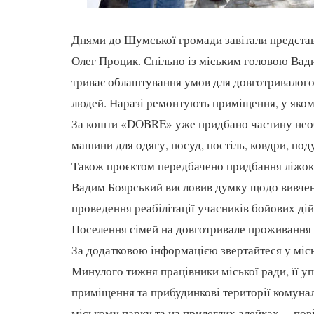
Днями до Шумської громади завітали предст
Олег Процик. Спільно із міським головою Вад
триває облаштування умов для довготривалог
людей. Наразі ремонтують приміщення, у якому
За кошти «DOBRE» уже придбано частину необх
машини для одягу, посуд, постіль, ковдри, под
Також проєктом передбачено придбання ліжок, 
Вадим Боярський висловив думку щодо вивчен
проведення реабілітації учасників бойових дій
Поселення сімей на довготривале проживання 
За додатковою інформацією звертайтеся у місь
Минулого тижня працівники міської ради, її уп
приміщення та прибудинкові території комунал
міському парку та на прилеглих алейках, – пов