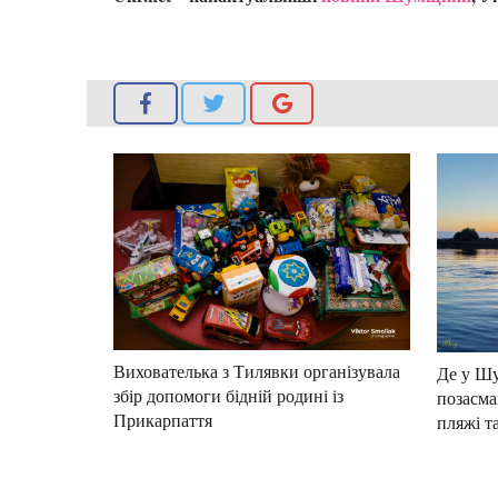
Вихователька з Тилявки організувала
Де у Шу
збір допомоги бідній родині із
позасма
Прикарпаття
пляжі т