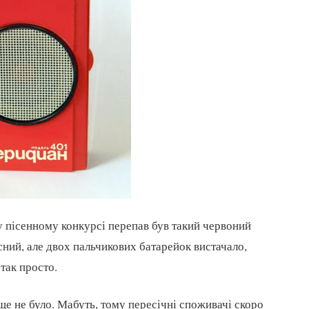
у пісенному конкурсі перепав був такий червоний
сний, але двох пальчикових батарейок вистачало,
 так просто.
ще не було. Мабуть, тому пересічні споживачі скоро