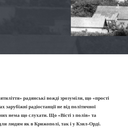
тиліття» радянські вожді зрозуміли, що «прості
 зарубіжні радіостанції не від політичної
них нема що слухати. Що «Вісті з полів» та
ли людям як в Крижополі, так і у Кзил-Орді.