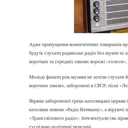
Адже припущення компетентних товаришів про
будуть слухати радянське радіо без шумів та з
коротких та середніх хвилях ворожі «голоси»,
Молоді фанати рок-музики не хотіли слухати К
коротких хвилях, заборонені в СРСР, пісні «Ле
Віряни забороненої греко-католицької церкви і
католики ловили «Радіо Ватикану», а віруючі 
«Транссвітового радіо». Інтелектуали (як лірик
суспільно-політичні передачі.