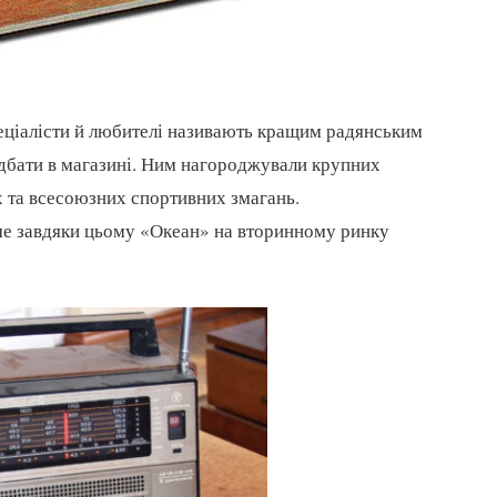
пеціалісти й любителі називають кращим радянським
дбати в магазині. Ним нагороджували крупних
х та всесоюзних спортивних змагань.
аме завдяки цьому «Океан» на вторинному ринку