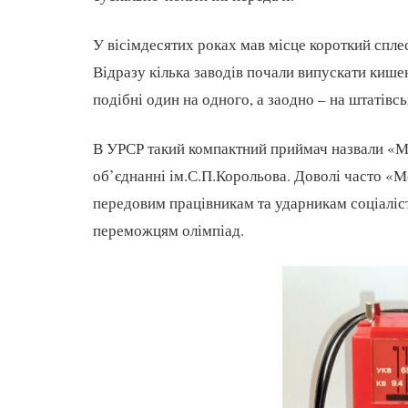
У вісімдесятих роках мав місце короткий спл
Відразу кілька заводів почали випускати кише
подібні один на одного, а заодно – на штатівсь
В УРСР такий компактний приймач назвали «М
об’єднанні ім.С.П.Корольова. Доволі часто «М
передовим працівникам та ударникам соціаліс
переможцям олімпіад.