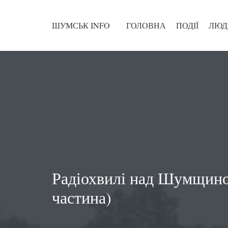
ШУМСЬК INFO
ГОЛОВНА
ПОДІЇ
ЛЮД
Радіохвилі над Шумщино
частина)