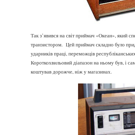
Так з’явився на світ приймач «Океан», який с
транзистором. Цей приймач складно було при
ударників праці, переможців республіканськи
Короткохвильовий діапазон на ньому був, і с
коштував дорожче, ніж у магазинах.