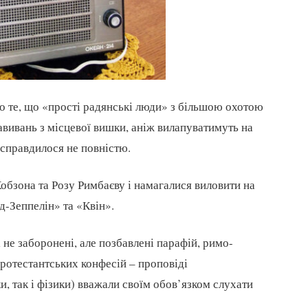
 те, що «прості радянські люди» з більшою охотою
авивань з місцевої вишки, аніж вилапуватимуть на
 справдилося не повністю.
обзона та Розу Римбаєву і намагалися виловити на
д-Зеппелін» та «Квін».
 не заборонені, але позбавлені парафій, римо-
протестантських конфесій – проповіді
и, так і фізики) вважали своїм обов’язком слухати