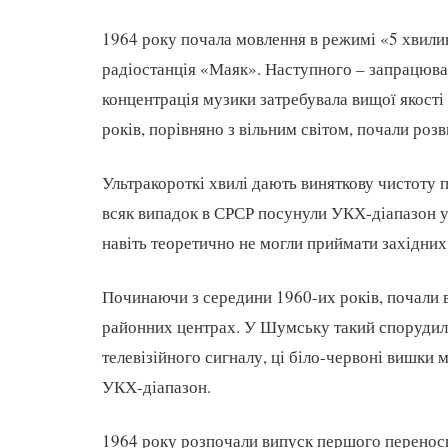
1964 року почала мовлення в режимі «5 хвил
радіостанція «Маяк». Наступного – запрацюва
концентрація музики затребувала вищої якості 
років, порівняно з вільним світом, почали роз
Ультракороткі хвилі дають виняткову чистоту 
всяк випадок в СРСР посунули УКХ-діапазон у
навіть теоретично не могли приймати західних
Починаючи з середини 1960-их років, почали 
районних центрах. У Шумську такий спорудили 
телевізійного сигналу, ці біло-червоні вишки 
УКХ-діапазон.
1964 року розпочали випуск першого перенос