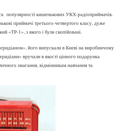
еск популярності кишенькових УКХ-радіоприймачів.
нькові приймачі третього-четвертого класу, дуже
кий «ТР-1», з якого і були скопійовані.
еридіаном», його випускали в Києві на виробничому
еридіани» вручали в якості цінного подарунка
тичного змагання, відмінникам навчання та